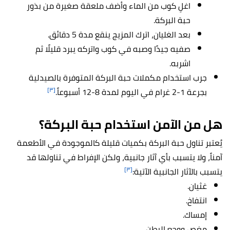
اغلِ كوب من الماء وأضف ملعقة صغيرة من بذور
حبة البركة.
بعد الغليان، اترك المزيج ينقع مدة 5 دقائق.
صفيه جيدًا وصبه في كوب واتركه يبرد قليلًا ثم
اشربه.
جرب استخدام مكملات حبة البركة المتوفرة بالصيدلية
[٣]
بجرعة 1-2 غرام في اليوم لمدة 8-12 أسبوعاً.
هل من الآمن استخدام حبة البركة؟
يُعتبر تناول حبة البركة بكميات قليلة كالموجودة في الأطعمة
آمناً، ولا يتسبب بأي آثار جانبية، ولكن الإفراط في تناولها قد
[٣]
يتسبب بالآثار الجانبية الآتية:
غثيان.
انتفاخ.
إمساك.
مغص ووجع البطن.