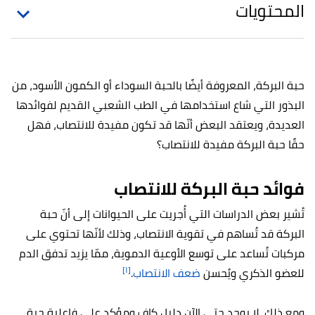
المحتويات
حبة البركة، المعروفة أيضًا بالحبة السوداء أو الكمون الأسود، من
البذور التي شاع استخدامها في الطب الشعبي القديم لفوائدها
العديدة، ويعتقد البعض أنّها قد تكون مفيدة للانتصاب، فهل
حقًا حبة البركة مفيدة للانتصاب؟
فوائد حبة البركة للانتصاب
تُشير بعض الدراسات التي أُجريت على الحيوانات إلى أنّ حبة
البركة قد تُساهم في تقوية الانتصاب، وذلك لأنّها تحتوي على
مركبات تُساعد على توسع الأوعية الدموية، ممّا يزيد تدفق الدم
[١]
للعضو الذكري ويُحسن
ضعف الانتصاب
.
ومع ذلك، لا يوجد حتى الآن دليل كافٍ ومؤكد على فاعلية حبة