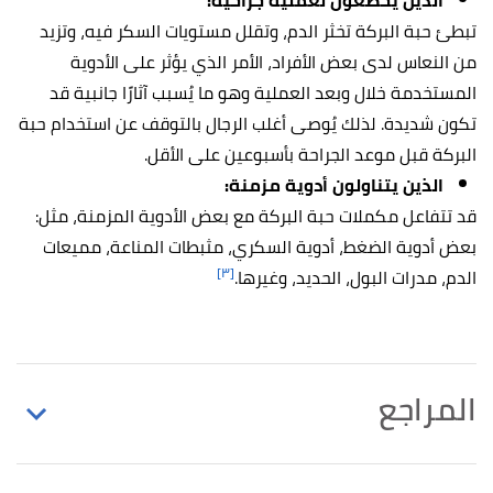
الذين يخضعون لعملية جراحية:
تبطئ حبة البركة تخثر الدم، وتقلل مستويات السكر فيه، وتزيد
من النعاس لدى بعض الأفراد، الأمر الذي يؤثر على الأدوية
المستخدمة خلال وبعد العملية وهو ما يُسبب آثارًا جانبية قد
تكون شديدة. لذلك يُوصى أغلب الرجال بالتوقف عن استخدام حبة
البركة قبل موعد الجراحة بأسبوعين على الأقل.
الذين يتناولون أدوية مزمنة:
قد تتفاعل مكملات حبة البركة مع بعض الأدوية المزمنة، مثل:
بعض أدوية الضغط، أدوية السكري، مثبطات المناعة، مميعات
[٣]
الدم، مدرات البول، الحديد، وغيرها.
المراجع
"Penile erection responses of Nigella sativa seed
↑