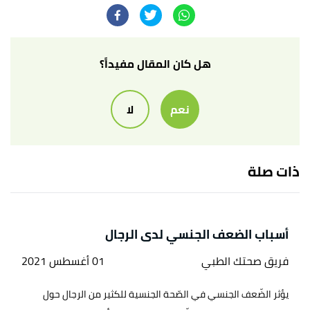
extract on isolated rat corpus cavernosum"
,
adsabs
,
Retrieved 14/2/2024. Edited.
,
wikihow
, Retrieved
"How to Use Black Seed"
↑
هل كان المقال مفيداً؟
14/2/2024. Edited.
نعم
لا
أ
ب
ت
ث
"What to Know About Nigella Sativa (Black
^
Seed)"
,
verywellhealth
, Retrieved 14/2/2024. Edited.
,
"Black Seed - Uses, Side Effects, and More"
↑
ذات صلة
webmd
, Retrieved 14/2/2024. Edited.
أسباب الضعف الجنسي لدى الرجال
فريق صحتك الطبي
01 أغسطس 2021
يؤثر الضّعف الجنسي في الصّحة الجنسية للكثير من الرجال حول