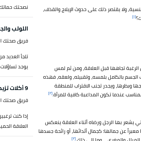
نصحتك حماتك أ
جنسية، ولا يقتصر ذلك على حدوث الإيلاج والقذف،
[١]
ك؟
اللولب والج
فريق صحتك ا
تلجأ العديد م
يوجد تساؤلات ح
ن الرغبة تجاهها قبل العلاقة، ومن ثم لمس
لجسم بالكامل بلمسه، وتقبيله، ولعقه، فهذه
رجها وبظرها، ويجدر تجنب الاقتراب للمنطقة
9 أكلات تزيد الشهوة عند المرأة
[٢]
المناسب عندما تكون المداعبة كافية للمرأة.
فريق صحتك ا
إذا كنت ترغبين
لتي يشعر بها الرجل ورضاه أثناء العلاقة ينعكس
العلاقة الحمي
 معبراً عن جمالها؛ كجمال أثدائها، أو رائحة جسدها
[٢]
لمبلل والمغري ... وما إلى ذلك.