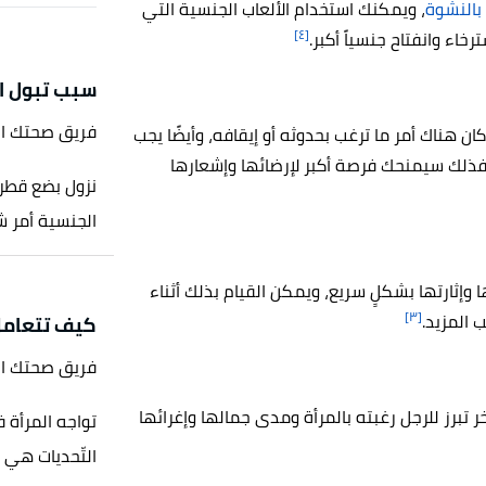
بالنشوة
، ويمكنك استخدام الألعاب الجنسية التي
[٤]
ترخاء وانفتاح جنسياً أكبر.
سبب تبول الم
فريق صحتك ا
ن هناك أمر ما ترغب بحدوثه أو إيقافه، وأيضًا يجب
 فذلك سيمنحك فرصة أكبر لإرضائها وإشعارها
نزول بضع قطرات
الجنسية أمر شائع وغير 
ارتها بشكلٍ سريع، ويمكن القيام بذلك أثناء
[٣]
 المزيد.
كيف تتعامل 
فريق صحتك ا
 تبرز للرجل رغبته بالمرأة ومدى جمالها وإغرائها
تواجه المرأة ف
التّحديات هي 