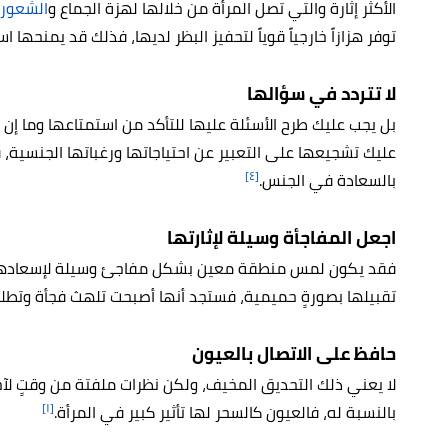
الأكثر إثارة والتي تصل المرأة من خلالها لهزة الجماع و
الشعور 
توفر هزازاً خارجياً قوياً لتحفيز البظر لديها، فذلك قد يمنحها اس
لا تتردد في سؤالها
بل يجب عليك طرح الأسئلة عليها للتأكد من استمتاعها وما إن كا
عليك تشجيعها على التعبير عن احتياجاتها ورغباتها الجنسية،
[٤]
بالسعادة في الجنس.
اجعل المفاجأة وسيلة لإثارتها
فقد يكون لمس منطقة معين بشكل مفاجئ وسيلة لإسعادها وإث
تقبيلها بصورةٍ حميمية، فستجد أنها أصبحت تلهث فجأة وتطلب
حافظ على الاتصال بالعيون
لا يعني ذلك التحديق المخيف، ولكن نظرات ملفتة من وقتٍ لآخر
[١]
بالنسبة له، فالعيون كالسحر لها تأثير كبير في المرأة.