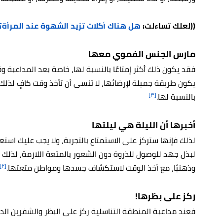
((لعلك تساءلت:
هل هناك أكلات تزيد الشهوة عند المرأة؟
مارس الجنس الفموي معها
فقد يكون ذلك أكثر إمتاعًا بالنسبة لها، خاصة بعد المداعبة و
يكون طريقة جميلة لإرضائها، لا تنسى أن تأخذ وقت كافٍ لذلك دون
[٣]
بالنسبة لها.
أخبرها أن الليلة هي ليلتها
لذلك فإنها ستركز على الاستمتاع بالتجربة، ولا يجب عليك اس
لبذل جهد للوصول للذروة دون الشعور بالمتعة اللازمة، لذلك 
[٢]
وذهنيًا، مع أخذ الوقت لاستكشاف جسدها ومواطن متعتها.
ركز على بظرها!
فعند مداعبة المنطقة التناسلية ركز على البظر والشفرين ال