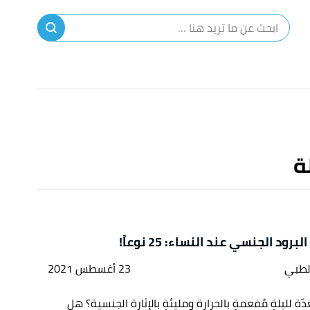
ا
إ
ا
ة
برود الجنسي عند النساء: 25 نوعاً!
لطبي
23 أغسطس 2021
ة لليلةٍ مُفعمةٍ بالحرارة ومليئةٍ بالإثارة الجنسية؟ هل