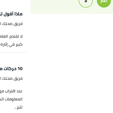
نعم
لا
ماذا أقول ل
فريق صحتك ا
لا تقتصر العل
كبير في إثارة
10 حركات مثيرة للرجل
فريق صحتك ا
عند اقتراب موع
المعلومات الك
تثير...