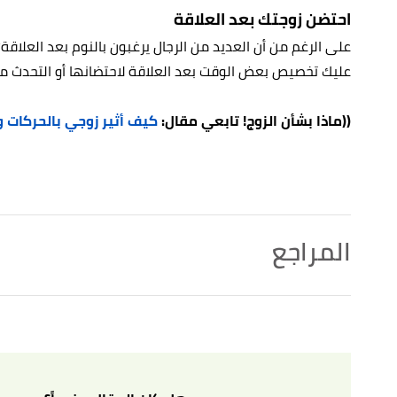
احتضن زوجتك بعد العلاقة
على الرغم من أن العديد من الرجال يرغبون بالنوم بعد العلاقة؛
عليك تخصيص بعض الوقت بعد العلاقة لاحتضانها أو التحدث م
((ماذا بشأن الزوج! تابعي مقال:
كيف أثير زوجي بالحركات و
المراجع
أ
ب
,
mensxp
, Retrieved
"9 Ways To Attract Your Crush Without Saying A Single Word"
^
4/12/2022. Edited.
أ
ب
ت
,
saga.co.uk
, Retrieved 4/12/2022. Edited.
"Five ways to please a woman in bed"
^