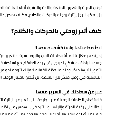
ترغب المرأة بالشعور بالمتعة واللذة والنشوة أثناء العلاقة ال
بل يمكن للرجل إثارة زوجته بالحركات والكلام، فكيف يمكن ذل
كيف أثير زوجتي بالحركات والكلام؟
ابدأ مداعبتها و
استكشف جسدها
!
إذ ينصح بمغازلة المرأة وكلمات الحب والرومانسية والتعبير ع
جسدها بلطف وبشكلٍ تدريجي في بدء العلاقة، مع استكشاف ا
الأمور تثيرها جيدًا، وعند ملاحظة انفعالها؛ فإنك تتوجه نحو ف
التناسلية في وقتٍ مبكر من العلاقة، بل يُنصح باختيار الوقت 
عبر عن سعادتك في السرير معها
فاستخدام الكلمات الجميلة غير الجارحة التي تعبر عن الإثارة ا
إيجابًا على رغبة المرأة وإثارتها، ولا تترد في الهمس في أذنها
ورقبتها، أو لذة شفتيها، أو إغراء فخذيها وخصرها، أو مهبلها ا