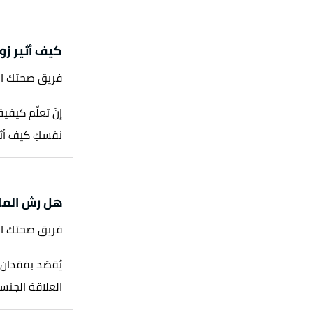
كيف أثير زو
فريق صحتك ا
إنّ تعلّم كيفية
نفسكِ كيف أثير
هل رش الماء
فريق صحتك ا
يُقصَد بفقدان
العلاقة الجنسي