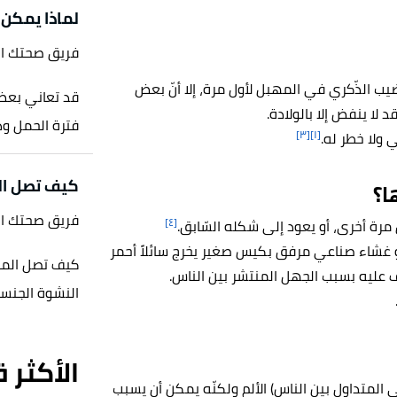
لماذا يمكن 
فريق صحتك ا
يب الذّكري في المهبل لأول مرة، إلا أنّ بعض
قد تعاني بعض 
ا ينفض إلا بالولادة.
فترة الحمل وذ
[٣]
[١]
 ولا خطر له.
كيف تصل ال
ا؟
فريق صحتك ا
[٤]
مرة أخرى، أو يعود إلى شكله السّابق.
هو غشاء صناعي مرفق بكيس صغير يخرج سائلاً أحمر
كيف تصل المرأ
ارف عليه بسبب الجهل المنتشر بين الناس.
النشوة الجنسية 
الأكثر 
المتداول بين الناس) الألم ولكنّه يمكن أن يسبب