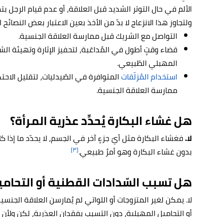
الألم في حال التوتر الشديد قبل العلاقة، أو عدم قيام الرجل بت
ولتجاوز هذا الانزعاج لا بدّ من الأخذ بعين الاعتبار بعض النصائح ال
التواصل مع الشريك قبل ممارسة العلاقة الجنسية.
قضاء وقتٍ أطول في المُداعَبة، لتحفيز الإثارة وتهيئة الش
المهبلي الطّبيعي.
استخدام المُزلّقات
المتوافرة في الصّيدليات، لتقليل الاحتك
ممارسة العلاقة الجنسية.
هل غشاء البكارة يُحدِّد عذرية المرأة؟
لا.
فغشاء البكارة مثل أيّ جزءٍ آخر في الجسم، لا يحدّد ما إذا كا
[٣]
بدون غشاء البكارة وهو أمرٌ طبيعي.
هل تسبب السّدادات القطنية أو التحامي
لا. يمكن لغير المتزوجات أو اللواتي لم يُمارسن العلاقة الجنس
أو التحاميل المهبلية، دون التسبب بفقدان العذرية، لكن ولأن