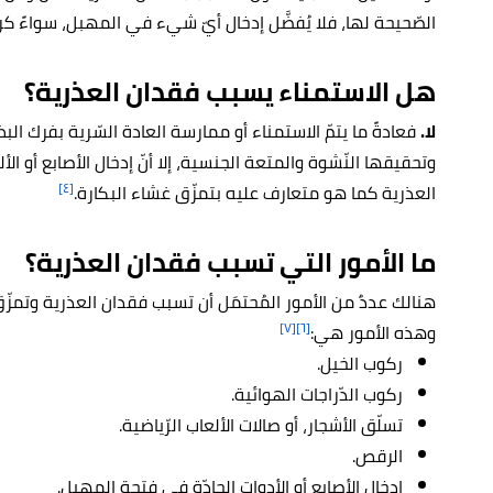
الصّحيحة لها، فلا يُفضَّل إدخال أيّ شيء في المهبل، سواءً كري
هل الاستمناء يسبب فقدان العذرية؟
لا.
فعادةً ما يتمّ الاستمناء أو ممارسة العادة السّرية بفرك البظ
وتحقيقها النّشوة والمتعة الجنسية، إلا أنّ إدخال الأصابع أو ا
[٤]
العذرية كما هو متعارف عليه بتمزّق غشاء البكارة.
ما الأمور التي تسبب فقدان العذرية؟
هنالك عددٌ من الأمور المُحتمَل أن تسبب فقدان العذرية وتمز
[٧]
[٦]
وهذه الأمور هي:
ركوب الخيل.
ركوب الدّراجات الهوائية.
تسلّق الأشجار، أو صالات الألعاب الرّياضية.
الرقص.
إدخال الأصابع أو الأدوات الحادّة في فتحة المهبل.