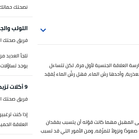
نصحتك حماتك أ
اللولب والج
فريق صحتك ا
تلجأ العديد م
ارسة العلاقة الجنسية لأول مرة، لكن تتساءل
يوجد تساؤلات ح
عذرية، وأحدها رش الماء، فهل رشّ الماء يُفقِد
9 أكلات تزيد الشهوة عند المرأة
فريق صحتك ا
إذا كنت ترغبين
لى المهبل مهما كانت قوّته أن يتسبب بفقدان
العلاقة الحمي
صعودًا ونزولاً لتمزّقه، ومن الأمور التي قد تسبب