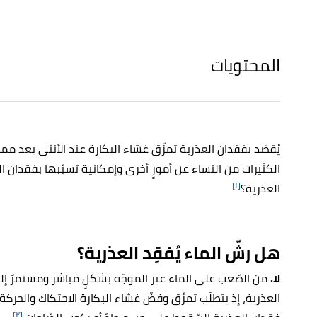
المحتويات
يُقصَد بفقدان العذرية تمزّق غشاء البكارة عند الأنثى بعد مم
الكثيرات من النساء عن أمورٍ أخرى وإمكانية تسبّبها بفقدان ال
[١]
العذرية؟
هل رشّ الماء يُفقِد العذرية؟
لا.
من الصّعب على الماء غير الموجّه بشكلٍ مباشر ومستمرّ إ
العذرية، إذ يتطلّب تمزّق وفضّ غشاء البكارة الاحتكاك والحركة 
[٢]