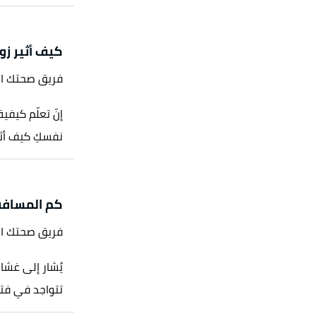
كيف أثير زو
فريق صحتك ا
إنّ تعلّم كيفية
نفسكِ كيف أثير
كم المسافه
فريق صحتك ا
تتواجد في فتح