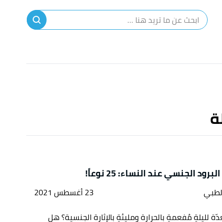
ا
إ
ا
ة
برود الجنسي عند النساء: 25 نوعاً!
لطبي
23 أغسطس 2021
ة لليلةٍ مُفعمةٍ بالحرارة ومليئةٍ بالإثارة الجنسية؟ هل