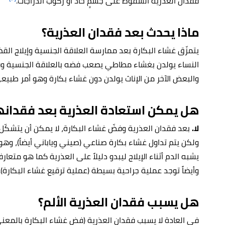
فقدان العذرية السّقوط على جسمٍ حادّ أو ركوب الدّراجات.
ماذا يحدث بعد فقدان العذرية؟
يتمزّق غشاء البكارة بعد ممارسة العلاقة الجنسية وإيلاج القض
النساء يولدن بغشاء مطاطي يصعب فضه بالعلاقة الجنسية وقد ل
والبعض الآخر من الإناث يولدن دون غشاء بكارة وهو أمر طبيعي
هل يمكن استعادة العذرية بعد فقدانه
لا.
بعد فقدان العذرية وفضّ غشاء البكارة، لا يمكن أن يتشكّل 
ولكن يتم تداول غشاء بكارة صناعي (صيني وياباني أيضاً)، و
يشبه الدم أثناء الإيلاج ليبدو دليلاً على العذرية كما هو متع
وأيضاً توجد عملية جراحية بسيطة (عملية ترقيع غشاء البكارة).
هل يسبب فقدان العذرية الألم؟
في العادة لا يسبب فقدان العذرية (فض غشاء البكارة بالمعنى 