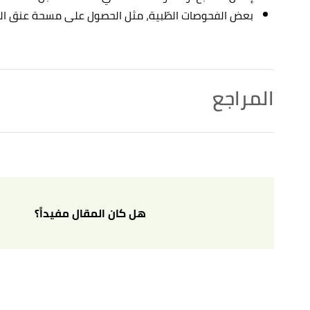
بعض الفحوصات الطّبية، مثل الحصول على مسحة عنق الرحم،
المراجع
أ
ب
,
"What Does Losing Your Virginity Mean? The Answer Is Different for Everyone"
^
www.goodrx.com
, Retrieved 30/11/2021. Edited.
ngwomenshealth.org
, Retrieved 30/11/2021. Edited.
"What can make the hymen break?"
↑
هل كان المقال مفيداً؟
أ
ب
,
www.healthline.com
,
"27 Things You Should Know Before You “Lose” Your Virginity"
^
Retrieved 30/11/2021. Edited.
أ
ب
ت
,
www.firstpost.com
, Retrieved
"9 myths about the hymen you need to stop believing"
^
30/11/2021. Edited.