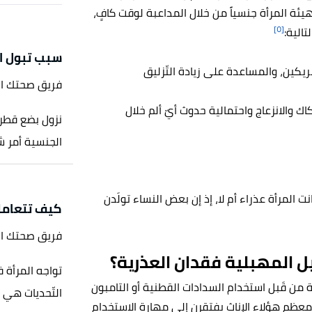
هيئة المرأة جنسياً من خلال المداعبة لوقت كافٍ،
[٥]
تالية:
سبب تبول الم
ريكين، والمساعدة على زيادة التّزليق
فريق صحتك ا
اك والانزعاج واحتمالية حدوث أيّ ألم خلال
نزول بضع قطرات
الجنسية أمر شائع وغير 
نت المرأة عذراء أم لا، إذ إن بعض النساء تولَدن
كيف تتعامل 
فريق صحتك ا
ل المهبلية فقدان العذرية؟
تواجه المرأة ف
ية من قَبل استخدام السدادات القطنية أو التامبون
التّحديات هي 
 معظم هؤلاء الإناث يفتقرن إلى مهارة الاستخدام