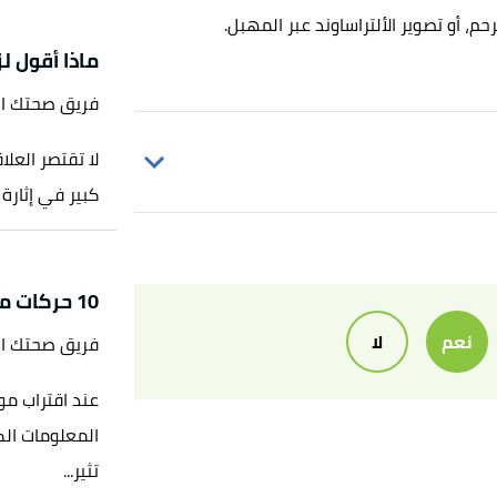
 أو تصوير الألتراساوند عبر المهبل.
ماذا أقول ل
فريق صحتك ا
لا تقتصر العل
كبير في إثارة
10 حركات مثيرة للرجل
,
you
نعم
لا
فريق صحتك ا
عند اقتراب موع
المعلومات الك
تثير...