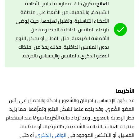
العلاج:
يكون ذلك بممارسة تدابير النّظافة
السّليمة، والتخفيف من الضّغط على منطقة
الأعضاء التناسلية، وتقليل تهيّجها، حيث يُوصَى
بارتداء الملابس الدّاخلية المصنوعة من
الأقمشة الطّبيعية، مثل القطن، أو يمكن النوم
بدون الملابس الداخلية، فذلك يحدّ من احتكاك
العضو الذكري بالملابس والإحساس بالحرقة.
الأكزيما
قد يكون الإحساس بالحرقان والشّعور بالحكة والاحمرار في رأس
العضو الذّكري، وقد ينجم عنها تشكّل البثور وتمزّقها، مما يزيد
خطر الإصابة بالعدوى، وقد تزداد حالة الأكزيما سوءًا عند استخدام
منتجات العناية بالنّظافة الشّخصية، كالمرطّبات أو منظّفات
الغسيل، أو اللاتكس الموجود في
الواقي الذكري
، أو حتى