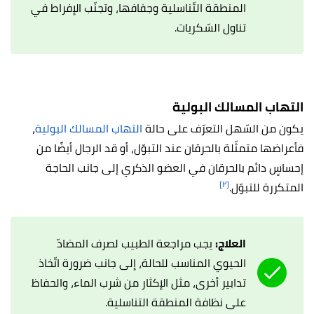
المنطقة التّناسلية وجفافها، وتجنّب الإفراط في
تناول السّكريات.
التهاب المسالك البولية
يكون من السّهل التعرّف على حالة
التهاب المسالك البولية
،
فأعراضها متمثّلة بالحرقان عند التبوّل، أو قد الرجال أيضًا من
إحساسٍ دائم بالحرقان في العضو الذكري إلى جانب الحاجة
[٢]
المتكررة للتبوّل.
العلاج:
يجب مراجعة الطبيب لصرف المضادّ
الحيوي المناسب للحالة، إلى جانب ضرورة اتّخاذ
تدابير أخرى، مثل الإكثار من شرب الماء، والحفاظ
على نظافة المنطقة التناسلية.