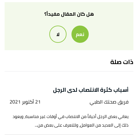
أ
ب
ت
ث
ج
ح
خ
"Penis Burning: 6 Causes & What To
^
هل كان المقال مفيداً؟
Do"
,
www.tuasaude.com
, Retrieved 21/9/2021.
Edited.
نعم
لا
أ
ب
ت
"Is the tip of your penis sore, red or itchy?
^
Here’s why"
,
walkin-clinic.co.uk
, Retrieved
ذات صلة
21/9/2021. Edited.
أسباب كثرة الانتصاب لدى الرجل
فريق صحتك الطبي
21 أكتوبر 2021
يعاني بعض الرجل أحياناً من الانتصاب في أوقات غير مناسبة، ويعود
ذلك إلى العديد من العوامل، وللتعرف على بعض من...