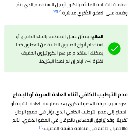
حمامات السّباحة المليئة بالكلور أو جلّ الاستحمام الذي يتمّ
[٣]
[٢]
وضعه على العضو الذّكري مباشرة.
العلاج:
يمكن غسل المنطقة بالماء الدافئ، أو
استخدام أنواع الصابون الخالية من العطور، كما
يمكنك استخدام مراهم الكورتيزون الخفيف
لفترة 4-7 أيام إن لم تهدأ الإكزيما.
عدم الترطيب الكافي أثناء العادة السرية أو الجماع
يعود سبب حرقة العضو الذكري بعد ممارسة العادة السّرية أو
الجماع إلى عدم الترطيب الكافي الذي يؤثر في جميع الرجال
تقريبًا، وقد يُرافِق الإحساس بالحرقان في العضو الذكري، الألم
[٢]
والاحمرار، خاصّة في منطقة حشفة القضيب.