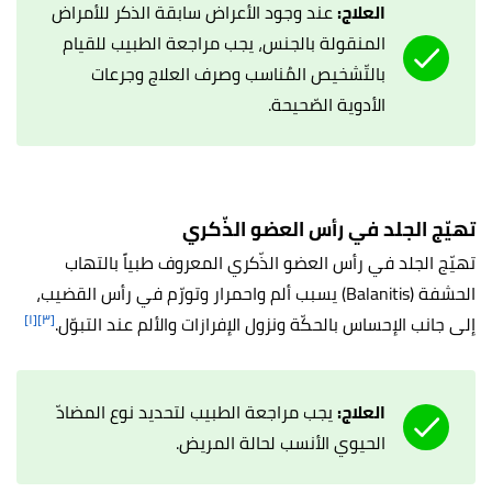
العلاج:
عند وجود الأعراض سابقة الذكر للأمراض
المنقولة بالجنس، يجب مراجعة الطبيب للقيام
بالتّشخيص المُناسب وصرف العلاج وجرعات
الأدوية الصّحيحة.
تهيّج الجلد في رأس العضو الذّكري
تهيّج الجلد في رأس العضو الذّكري المعروف طبياً بالتهاب
الحشفة (Balanitis) يسبب ألم واحمرار وتورّم في رأس القضيب،
[١]
[٣]
إلى جانب الإحساس بالحكّة ونزول الإفرازات والألم عند التبوّل.
العلاج:
يجب مراجعة الطبيب لتحديد نوع المضادّ
الحيوي الأنسب لحالة المريض.