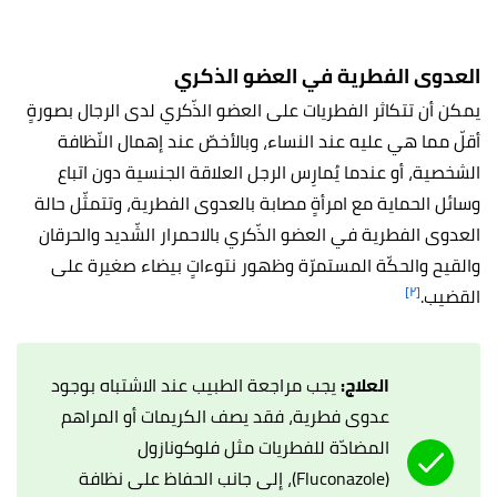
العدوى الفطرية في العضو الذكري
يمكن أن تتكاثر الفطريات على العضو الذّكري لدى الرجال بصورةٍ
أقلّ مما هي عليه عند النساء، وبالأخصّ عند إهمال النّظافة
الشخصية، أو عندما يُمارِس الرجل العلاقة الجنسية دون اتباع
وسائل الحماية مع امرأةٍ مصابة بالعدوى الفطرية، وتتمثّل حالة
العدوى الفطرية في العضو الذّكري بالاحمرار الشّديد والحرقان
والقيح والحكّة المستمرّة وظهور نتوءاتٍ بيضاء صغيرة على
[٢]
القضيب.
العلاج:
يجب مراجعة الطبيب عند الاشتباه بوجود
عدوى فطرية، فقد يصف الكريمات أو المراهم
المضادّة للفطريات مثل فلوكونازول
(Fluconazole)، إلى جانب الحفاظ على نظافة