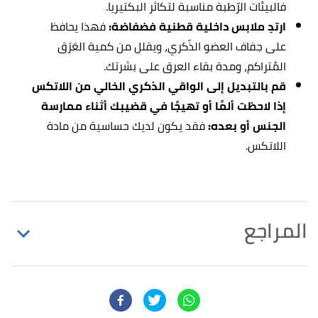
فالبيئات الرّطبة مناسبة لتكاثر البكتيريا.
ارتدِ ملابس داخلية قطنية فضفاضة:
فهذا يحافظ
على جفاف العضو الذّكري، ويقلل من كمية العَرَق
المُتراكم، ومدة بقاء العرق على بشرتك.
قم بالتبديل إلى الواقي الذكري الخالي من اللاتكس
إذا لاحظت ألمًا أو تهيجًا في قضيبك أثناء ممارسة
الجنس أو بعده:
فقد يكون لديك حساسية من مادة
اللاتكس.
المراجع
أ
ب
"Worried about a sore burning sensation on the
^
tip of your penis?"
,
www.netdoctor.co.uk
, Retrieved
21/9/2021. Edited.