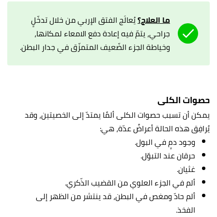
ما العلاج؟
يُعالَج الفتق الإربي من خلال تدخّلٍ
جراحي، يتمّ فيه إعادة دفع الامعاء لمكانها،
وخياطة الجزء الضّعيف المتمزّق في جدار البطن.
حصوات الكلى
يمكن أن تسبب حصوات الكلى ألمًا يمتدّ إلى الخصيتين، وقد
يُرافِق هذه الحالة أعراضٌ عدّة، هي:
وجود دمٍ في البول.
حرقان عند التبوّل.
غثيان.
ألم في الجزء العلوي من القضيب الذّكري.
ألم حادّ ومغص في البطن، قد ينتشر من الظهر إلى
الفخذ.