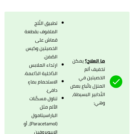
تطبيق الثّلج
الملفوف بقطعة
قماش على
الخصيتين وكيس
الصّفن.
ما العلاج؟
يمكن
ارتداء الملابس
تخفيف ألم
الدّاخلية الدّاعمة.
الخصيتين في
الاستحمام بماءٍ
المنزل باتّباع بعض
دافئ.
التّدابير البسيطة،
تناول مسكّنات
وهي:
الألم مثل
الباراسيتامول
(Paracetamol)، أو
الإيبوبروفين