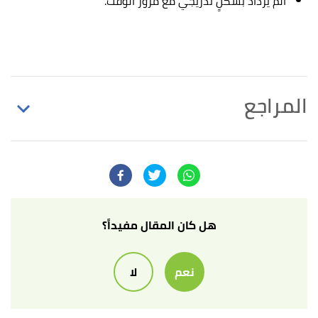
ألم يزداد بشكلٍ تدريجي مع مرور الوقت.
المراجع
أ
ب
ت
,
"What causes pain in the testicles?"
^
www.medicalnewstoday.com
, Retrieved 2/12/2021.
Edited.
أ
ب
,
my.clevelandclinic.org
,
"Testicular Pain"
^
هل كان المقال مفيداً؟
Retrieved 2/12/2021. Edited.
نعم
لا
,
medlineplus.gov
, Retrieved
"Testicle pain"
↑
2/12/2021. Edited.