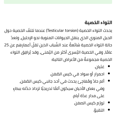
التواء الخصية
يحدث التواء الخصية (Testicular torsion) عندما تلتفّ الخصية حول
الحبل المنوي الذي ينقل الحيوانات المنوية نحو الإحليل، وتعدّ
حالة التواء الخصية شائعةً عند الشّباب الذين تقلّ أعمارهم عن 25
عامًا، وفي الخصية اليُسرى أكثر من اليُمنى، وقد يُرافِق التواء
الخصية مجموعةً من الأعراض التالية:
غثيان.
احمرار أو سواد في كيس الصّفن.
ألم حادّ ومُفاجِئ يحدث في أحد جانبي كيس الصّفن،
وفي بعض الأحيان سيكون ألمًا تدريجيًا تزداد حدّته ببطءٍ
على مدار عدّة أيام.
تورّم كيس الصفن.
التقيؤ.