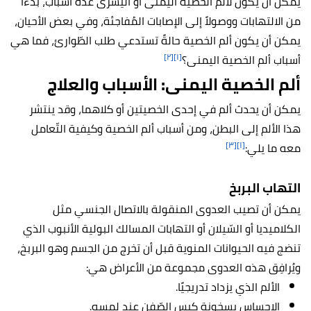
يمكن أن يكون لألم الخصية اليُمنَى أو اليُسرى عدّة أسباب، بدءًا
من الالتهابات ووصولاً إلى الإصابات المُفاجئة، وفي بعض الأحيان،
يمكن أن يكون ألم الخصية حالةً تستدعي طلب الطّوارئ، فما هي
[٢]
[١]
أسباب ألم الخصية اليمنى؟
ألم الخصية اليمنى: الأسباب والعلاج
يمكن أن يحدث ألم في إحدى الخصيتين أو كلاهما، وقد ينتشر
هذا الألم إلى البطن، ومن أسباب ألم الخصية وكيفية التّعامل
[٣]
[١]
معه ما يلي:
التهاب البربخ
يمكن أن تصيب العدوى المنقولة بالاتصال الجنسي مثل
الكلاميديا أو السّيلان أو التهابات المسالك البولية الأنبوب الذي
تنضج فيه الحيوانات المنوية قبل أن تخرج من الجسم وهو البربخ،
ويُرافِق هذه العدوى مجموعة من الأعراض هي:
الألم الذي يزداد تدريجيًا.
الإحساس بسخونة كيس الصّفن عند لمسه.