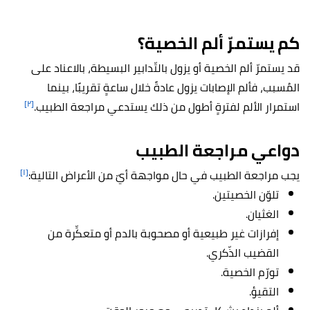
كم يستمرّ ألم الخصية؟
قد يستمرّ ألم الخصية أو يزول بالتّدابير البسيطة، بالاعناد على
المُسبب، فألم الإصابات يزول عادةً خلال ساعةٍ تقريبًا، بينما
[٢]
استمرار الألم لفترةٍ أطول من ذلك يستدعي مراجعة الطبيب.
دواعي مراجعة الطبيب
[١]
يجب مراجعة الطبيب في حال مواجهة أيّ من الأعراض التالية:
تلوّن الخصيتين.
الغثيان.
إفرازات غير طبيعية أو مصحوبة بالدم أو متعكِّرة من
القضيب الذّكري.
تورّم الخصية.
التقيؤ.