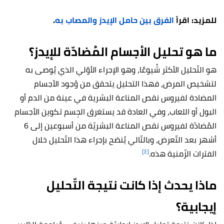
للمزيد: اقرأ
الفرق بين حامل الإيدز والمصاب به
.
ما هو تحليل الأجسام المُضادّة للإيدز؟
هو التّحليل الأكثر شُيوعًا، وهو الإجراء الأوّلي الذي يُوصى به
لتشخيص المرض، فهذا التحليل يتحقق من وُجود الأجسام
المضادة لفيروس نقص المناعة البشرية في عينة من الدم أو
البول أو اللعاب، وفي العادة قد يستغرق الجِسم تكوين الأجسام
المُضادّة لفيروس نقص المناعة البشريّة من أسبوعين إلى 6
أشهر بعد التّعرض، وبالتّالي يُنصَح بإجراء هذا التّحليل خلال
[٤]
الفترات الزّمنية هذه.
ماذا يحدث إذا كانت نتيجة التّحليل
إيجابية؟