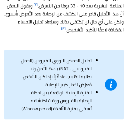
[٢]
المناعة البشرية بعد 10 - 33 يومًا من التعرض،
ويقول البعض
أنّ هذا التّحليل قادِر على الكشف عن الإصابة بعد التّعرض بأُسبوع،
ولكن على أيّ حال لن يُكتفى بذلك وسيُعاد تحليل الأجسام
[٣]
المُضادّة لاحقًا لتأكيد التّشخيص.
تحليل الحمض النووي للفيروس (الحمل
الفيروسي - NAT) باهِظ الثّمن ولا
يطلبه الطّبيب عادةً إلّا إذا كان الشّخص
مُعرّض لخطر كبير للإصابة.
الفترة الزمنية الواقِعة بين لحظة
الإصابة بالفيروس ووقت اكتشافه
تُسمّى بفترة النّافذة (Window period).