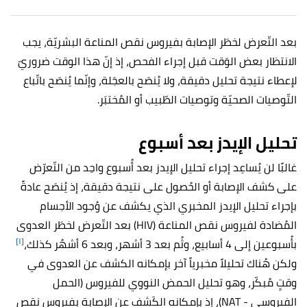
بعد التّعرض لخطَر الإصابة بفيروس نقص المناعة البشريّة، يجب
الانتظار بعض الوَقت قبل إجراء الفحص، إذ إنّ هذا الوقت ضروريّ
لإعطاء نتيجة تحليل دقيقة، ولا يُنصَح بالعجَلة، وإنّما يُنصَح باتّباع
التّوصيات الصحيّة وتوصيات الطّبيب أو المُختبَر.
تحليل الإيدز بعد أسبوع
غالبًا لن يُساعِد إجراء تحليل الإيدز بعد أُسبوع واحِد من التّعرّض
على كشف الإصابة أو الحُصول على نتيجة دقيقة، إذ يُنصَح عادةً
بإجراء تحليل الإيدز المخبري الذي يكشف عن وُجود الأجسام
المُضادة لفيروس نقص المناعة (HIV) بعد التّعرض لخطَر العدوى
[١]
بأُسبوعين إلى 4 أسابيع، وثُم بعد 3 أشهر، وبعد 6 أشهُر كذلك،
ولكن هُناك تحليلاً مخبرياً آخر بإمكانه الكشف عن العدوى في
وقتٍ مُبكّر، وهو تحليل الحمض النووي للفيروس (الحمل
الفيروسي - NAT)، إذ بإمكانه الكَشف عن الإصابة بفيروس نقص