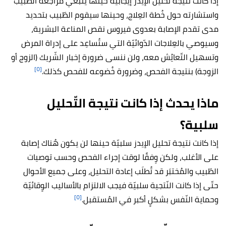
إذا كانت نتيجة تحليل الإيدز إيجابيّة حينها ينبغي مُراجعة الطّبيب
واستشارته حول خُطة العِلاج، وحينها سيقوم الطّبيب بتحديد
مدى تقدم الإصابة بعدوى فيروس نقص المناعة البشرية،
وسيوصي بالعِلاجات الدّوائيّة التي ستُساعِد على إدراة المرض
وتسهيل التّعايُش معه، ولن ننسى ضرورة إخبار الشّريك (الزوج أو
[٥]
الزوجة) بنتيجة الفحص، وضرورة خُضوعه للفحص كذلك.
ماذا يحدث إذا كانت نتيجة التّحليل
سلبية؟
إذا كانت نتيجة تحليل الإيدز سلبيّة حينها لن يكون هُناك إصابة
على الأغلب، ولكن وِفقًا لوقت إجراء الفحص وحسب توصيات
الطّبيب والمُختبَر قد تُطلَب إعادة التحليل، وعلى جميع الأحوال
حتّى إذا كانت النّتجية سلبيّة فيجب الالتزام بالأساليب الوِقائيّة
[٥]
وحماية النّفس بشكلٍ أكبر في المُستقبل.