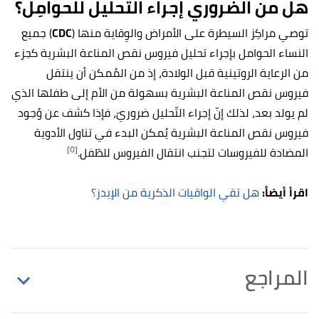
هل من الضّروري إجراء التّحليل للحوامِل؟
توصي مراكِز السيطرة على الأمراض والوِقاية منها (
CDC
) جميع
النساء الحوامل بإجراء تحليل فيروس نقص المناعة البشرية كجزء
من الرعاية الروتينية قبل الولادة، إذ من المُمكن أن ينتقل
فيروس نقص المناعة البشرية بسهولة من الأم إلى طفلها الذي
لم يولد بعد، لذلك إنّ إجراء التّحليل ضروريّ، فإذا كشف عن وُجود
فيروس نقص المناعة البشرية يُمكن البدء في تناول الأدوية
[٥]
المضادة للفيروسات لتجنب انتقال الفيروس للطّفل.
اقرأ أيضاً:
هل تقي الواقيات الذكرية من الإيدز؟
المراجع