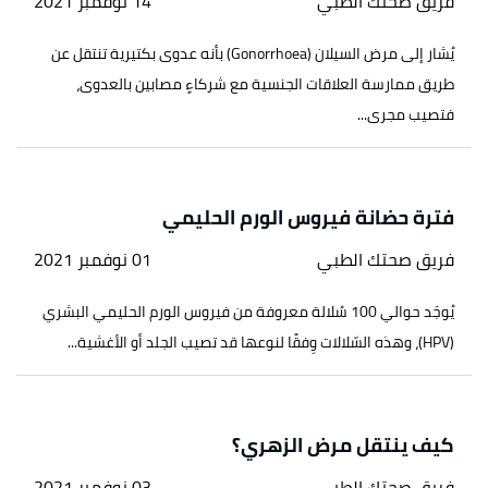
فريق صحتك الطبي
14 نوفمبر 2021
يُشار إلى مرض السيلان (Gonorrhoea) بأنه عدوى بكتيرية تنتقل عن
طريق ممارسة العلاقات الجنسية مع شركاءٍ مصابين بالعدوى،
فتصيب مجرى...
فترة حضانة فيروس الورم الحليمي
فريق صحتك الطبي
01 نوفمبر 2021
يُوجَد حوالي 100 سُلالة معروفة من فيروس الورم الحليمي البشري
(HPV)، وهذه السّلالات وِفقًا لنوعها قد تصيب الجلد أو الأغشية...
كيف ينتقل مرض الزهري؟
فريق صحتك الطبي
03 نوفمبر 2021