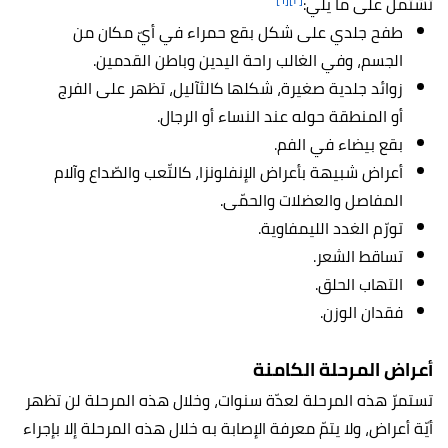
تشتمل على ما يلي:
طفح جلدي على شكل بقع حمراء في أيّ مكان من
الجسم، وفي الغالب راحة اليدين وباطن القدمين.
زوائد جلدية صغيرة، شكلها كالثآليل، تظهر على الفرج
أو المنطقة حوله عند النساء أو الرجال.
بقع بيضاء في الفم.
أعراض شبيهة بأعراض الإنفلونزا، كالتّعب والصّداع وآلام
المفاصل والعضلات والحمّى.
تورّم الغدد الليمفاوية.
تساقط الشعر.
التهاب الحلق.
فقدان الوزن.
أعراض المرحلة الكامنة
تستمرّ هذه المرحلة لعدّة سنوات، وخلال هذه المرحلة لن تظهر
أيّة أعراض، ولا يتمّ معرفة الإصابة به خلال هذه المرحلة إلا بإجراء