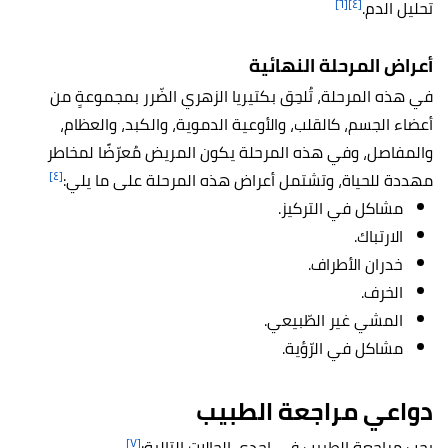
[٦]
[٤]
تحليل الدم.
أعراض المرحلة النهائية
في هذه المرحلة، تُلحِق بكتيريا الزهري الضّرر بمجموعةٍ من
أعضاء الجسم، كالقلب، والأوعية الدموية، والكبد، والعظام،
والمفاصل، وفي هذه المرحلة يكون المريض مُعرّضًا لمخاطر
[٤]
مهددة للحياة، وتشتمل أعراض هذه المرحلة على ما يلي:
مشاكل في التركيز.
الارتباك.
خدران الأطراف.
الخرف.
المشي غير الطّبيعي.
مشاكل في الرّؤية.
دواعي مراجعة الطبيب
[٧]
يجب مراجعة الطبيب في إحدى الحالات التالية: