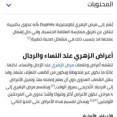
المحتويات
يُشار إلى مرض الزهري (بالإنجليزية: Syphilis) بأنه عدوى بكتيرية
تنتقل عن طريق ممارسة العلاقة الجنسية، وفي حال إهمال
[١]
علاجها قد يتسبب ذلك في مشاكل صحية خطيرة.
أعراض الزهري عند النساء والرجال
تتشابه أعراض وعلامات
مرض الزهري
عند الرّجال والنساء، لكنها
غالبًا ما تكون غير ملحوظة ويكون من الصّعب التعرّف عليها، وقد
ينقل المُصاب العدوى دون أن يعلم إصابته بها، وتميل الأعراض
[٢]
إلى الازدياد التّدريجي بمرور الوقت،
وينقسم مرض الزهري إلى
4 مراحل، تكون الأعراض أكثر وضوحًا وأشدّ عدوى في المرحلتين
[٤]
[٣]
الأوليتين،
ويمكن تقسيم هذه الأعراض على النحو التالي:
الأعراض الأولية