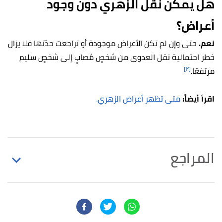
هل يمكن نقل الزّهري دون وجود
أعراض؟
نعم.
حتى وإن لم تكن الأعراض موجودة أو تراجعت حدّتها فلا يزال
خطر احتمالية نقل العدوى من شخصٍ مُصابٍ إلى شخصٍ سليم
[٢]
مرتفعًا.
اقرأ أيضاً:
متى تظهر أعراض الزهري.
المراجع
أ
ب
ت
"Syphilis & MSM (Men Who Have Sex With
^
Men) – CDC Fact Sheet"
,
www.cdc.gov
, Retrieved
18/8/2021. Edited.