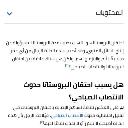
المحتويات
احتقان البروستاتا هو التهاب يصيب غدة البروستاتا المسؤولة عن
إنتاج السائل المنوي، وقد تُصيب هذه الحالة الرجال من أي عمر
مسببةً الألم والانزعاج لهم، ولكن هل هناك علاقة بين احتقان
[١]
البروستاتا والانتصاب الصباحي؟
هل يسبب احتقان البروستاتا حدوث
الانتصاب الصباحي؟
لا،
على العكس تماماً؛ تساهم الإصابة باحتقان البروستات في
تقليل احتمالية حدوث
الانتصاب الصباحي
، فيُلاحظ الرجل بأن هذه
[٢]
الحالة أصبحت لا تتكرر أو لا تحدث تمامًا لديه.