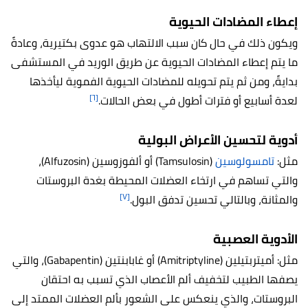
إعطاء المضادات الحيوية
ويكون ذلك في حال كان سبب الالتهاب هو عدوى بكتيرية، وعادةً
ما يتم إعطاء المضادات الحيوية عن طريق الوريد في المستشفى
بدايةً، ومن ثم يتم تحويله للمضادات الحيوية الفموية ليأخذها
[٦]
لعدة أسابيع أو فترات أطول في بعض الحالات.
أدوية لتحسين الأعراض البولية
مثل:
تامسولوسين
(Tamsulosin) أو ألفوزوسين (Alfuzosin)،
والتي تساهم في ارتخاء العضلات المحيطة بغدة البروستات
[٧]
والمثانة، وبالتالي تحسين تدفق البول.
الأدوية العصبية
مثل: أميتربتيلين (Amitriptyline) أو غابابنتين (Gabapentin)، والتي
يصفها الطبيب لتخفيف ألم الأعصاب الذي تسبب به احتقان
البروستات، والذي ينعكس على الشعور بألم العضلات الممتد إلى