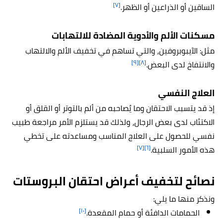
[٧]
الساقين أو الذراعين أو الظهر.
مسكنات الألم والأدوية المضادة للالتهابات
مثل: الآيبوبروفين، والتي تساهم في تخفيف الألم والالتهاب
[٩]
[٨]
والانتفاخ لدى البعض.
العلاج النفسي
إذ قد يتسبب الاحتقان وما يُصاحبه من ألم بالتوتر أو القلق أو
الاكتئاب لدى بعض الرجال، ولذلك قد يستلزم الأمر مراجعة طبيب
نفسي للحصول على العلاج المناسب ومساعدته على تخطي
[٧]
[٦]
هذه الأمور السلبية.
نصائح لتخفيف أعراض احتقان البروستات
ونذكر منها ما يلي:
[١٠]
الحمامات الدافئة أو حمام المقعدة.