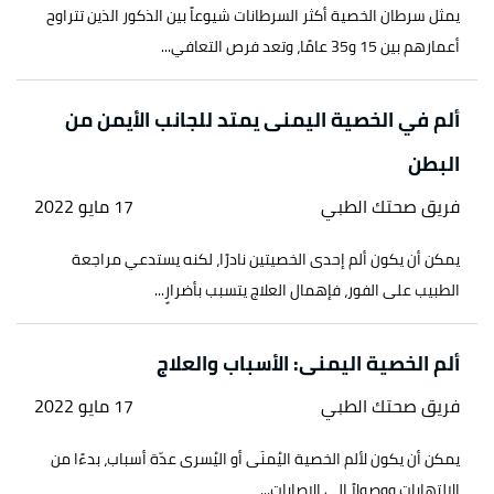
أ
ب
ت
,
my.clevelandclinic.org
, Retrieved
"Prostatitis"
^
يمثل سرطان الخصية أكثر السرطانات شيوعاً بين الذكور الذين تتراوح
22/12/2022. Edited.
أعمارهم بين 15 و35 عامًا، وتعد فرص التعافي...
,
webmd
, Retrieved
"What Is Prostatitis?"
↑
ألم في الخصية اليمنى يمتد للجانب الأيمن من
22/12/2022. Edited.
البطن
,
prostatecanceruk.org
,
"Prostatitis treatments"
↑
Retrieved 22/12/2022. Edited.
فريق صحتك الطبي
17 مايو 2022
أ
ب
ت
ث
,
"Prostatitis: Inflammation of the Prostate"
^
يمكن أن يكون ألم إحدى الخصيتين نادرًا، لكنه يستدعي مراجعة
niddk
, Retrieved 22/12/2022. Edited.
الطبيب على الفور، فإهمال العلاج يتسبب بأضرارٍ...
,
cambridgeurologypartnership.co.uk
,
"Prostatitis"
↑
Retrieved 22/12/2022. Edited.
ألم الخصية اليمنى: الأسباب والعلاج
فريق صحتك الطبي
17 مايو 2022
يمكن أن يكون لألم الخصية اليُمنَى أو اليُسرى عدّة أسباب، بدءًا من
الالتهابات ووصولاً إلى الإصابات...