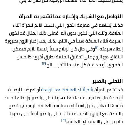
يمكن تخفيف الألم أثناء العلاقة الزوجية، من خلال ما يلي:
التواصل مع الشريك وإخباره عما تشعر به المرأة
فذلك يُساهم في معرفة الأمور التي تسبب الألم للمرأة أثناء
العلاقة، وتلك التي تكون بدون ألم، فعلى ذلك المثال قد تكون
السرعة أثناء العلاقة سبباً في الألم، لذلك يجب إخبار الزوج بضرورة
[١]
إبطاء سرعته،
وفي حال كان الإيلاج سبباً رئيسيًا للألم فيمكن
الاتفاق مع الزوج على تحقيق المتعة بطرق أخرى؛ كالجنس
[٢]
الفموي، أو مداعبة كل منهما الآخر … الخ.
التحلي بالصبر
قد تشعر المرأة
بألم أثناء العلاقة بعد الولادة
أو تعرضها لإصابة
أو حادث ما، وما يجب عليها فعله هو التحلي بالصبر وإعطاء الجسد
مّتسعًا للتعافي قبل استئناف ممارسة العلاقة الزوجية، ويُنصح
بالتحدث مع الزوج والطلب منه أن يتحلى بالصبر أيضاً حتى يكونا
[٣]
قادرين على الاستمتاع بالعلاقة.