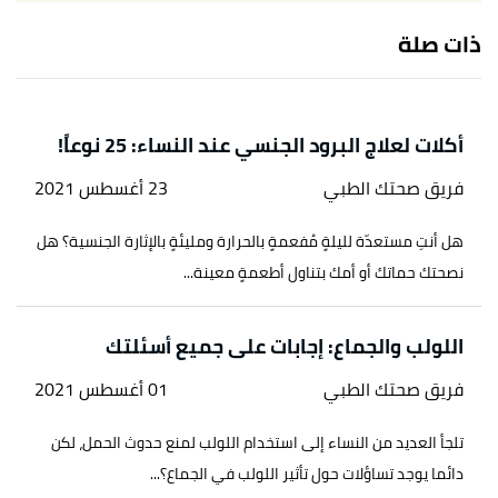
Edited.
ذات صلة
أ
ب
ت
,
insider
,
"9 ways to make sex less painful"
^
Retrieved 21/9/2022. Edited.
أكلات لعلاج البرود الجنسي عند النساء: 25 نوعاً!
فريق صحتك الطبي
23 أغسطس 2021
هل أنتِ مستعدّة لليلةٍ مُفعمةٍ بالحرارة ومليئةٍ بالإثارة الجنسية؟ هل
نصحتك حماتك أو أمك بتناول أطعمةٍ معينة...
اللولب والجماع: إجابات على جميع أسئلتك
فريق صحتك الطبي
01 أغسطس 2021
تلجأ العديد من النساء إلى استخدام اللولب لمنع حدوث الحمل، لكن
دائما يوجد تساؤلات حول تأثير اللولب في الجماع؟...