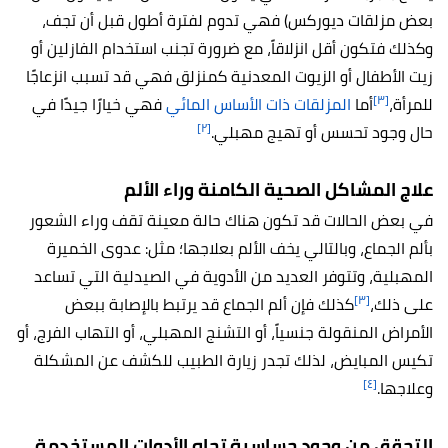
بعض مزلقات ديوركس) فهي تدوم لفترة أطول قبل أن تجف،
وكذلك فتكون أقل انزلاقاً، مع ضرورة تجنب استخدام الفازلين أو
زيت الأطفال أو الزيوت المعدنية كمنزلق فهي قد تسبب انزعاجًا
[٣]
للمرأة،
أما
المزلقات ذات الأساس المائي
فهي خيارًا جيدًا في
[٢]
حال وجود تحسس أو تهيج مهبلي.
علاج المشاكل الصحية الكامنة وراء الألم
في بعض الحالات قد تكون هناك حالة معينة تقف وراء الشعور
بألم الجماع، وبالتالي يخف الألم بعلاجها؛ مثل: عدوى الخميرة
المهبلية، وتتوفر العديد من الأدوية في الصيدلية التي تساعد
[٣]
على ذلك،
كذلك فإن ألم الجماع قد يرتبط بالإصابة ببعض
الأمراض المنقولة جنسياً، أو التشنج المهبلي، أو التهاب الفرج، أو
تكيس المبايض، لذلك تجدر زيارة الطبيب للكشف عن المشكلة
[٤]
وعلاجها.
التحقق من وجود حساسية تجاه الأدوات المستخدمة