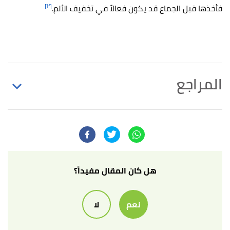
[٢]
فأخذها قبل الجماع قد يكون فعالاً في تخفيف الألم.
المراجع
أ
ب
ت
ث
ج
,
"Painful intercourse (dyspareunia)"
^
mayoclinic
, Retrieved 21/9/2022. Edited.
أ
ب
ت
ث
ج
,
acog.org
, Retrieved
"When Sex Is Painful"
^
21/9/2022. Edited.
هل كان المقال مفيداً؟
أ
ب
ت
ث
"Don't Suffer through Painful Sex: Learn
^
نعم
لا
How to Relieve the Pain and Reclaim the Pleasure"
،
solacewomenscare
، اطّلع عليه بتاريخ 21/9/2022.