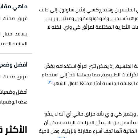
ماهي مقاسا
ي الجليسرين وهيدروكسي إيثيل سلولوز، إلى جانب
ورهيكسيدين، وغلوكونولاكتون، وميثيل بارابين،
فريق صحتك ا
ت التّجارية المختلفة لمزلّق كي واي، لكنه لا
يساعد اختيار 
العلاقة الحميم
أفضل وضعيا
ة الجنسية، إذ يمكن لأيّ امرأةٍ استخدامه بغضّ
مُزلّقات الطبيعية، مما يجعلها تلجأ إلى استخدام
فريق صحتك ا
[٣]
علاقة الجنسية أمرًا ممتعًا طوال الشهر.
أفضل وضعيات 
هذه الوضعيات
يتميز كي واي بأنه مزلق مائي أي أنه لا يبقّع
نه أفضل من ناحية أن المزلقات الزيتية يمكن أن
الأكثر 
لمائية أنّها تجف أسرع مقارنة بالزيتية، ومن ناحية