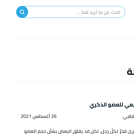
ا
إ
ا
ة
يعي للعضو الذكري
لطبي
26 أغسطس 2021
ّكري فخرٌ لكلّ رجل، لكن قد يقلق البعض بشأن حجم العضو