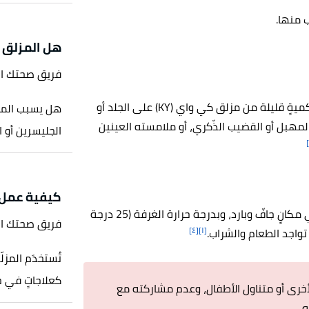
ب منها.
هل المزلق 
فريق صحتك ا
يجب استخدامه وفق إرشادات وتوجيهات الطبيب، وذلك بوضع كميةٍ قليلة من مزلق كي واي (KY) على الجلد أو
هل يسبب المزل
مهبل أو القضيب الذّكري، أو ملامسته العينين
الجليسرين أو ال
كيفية عمل
يُحفَظ مُزلّق كي واي (KY) في عبوته الخاصّة وبإغلاق كامل في مكانٍ جافّ وبارد، وبدرجة حرارة الغرفة (25 درجة
فريق صحتك ا
[٤]
[١]
 تواجد الطعام والشراب.
تُستخدَم المزل
كعلاجاتٍ في حا
ميع الأدوية الأخرى أو متناول الأطفال، وعدم مشاركته مع
.