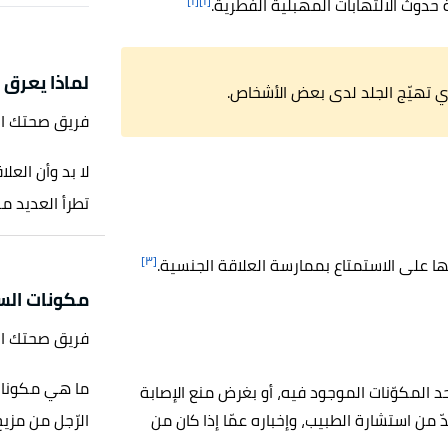
[١]
[١]
 حدوث الالتهابات المهبلية الفطرية.
لماذا يعرق ا
ي تهيّج الجلد لدى بعض الأشخاص.
فريق صحتك ا
لا بد وأن العل
تطرأ العديد من
[٣]
ها على الاستمتاع بممارسة العلاقة الجنسية.
مكونات السا
فريق صحتك ا
لمكوّنات الموجود فيه، أو بغرض منع الإصابة
ّ من استشارة الطبيب، وإخباره عمّا إذا كان من
الرّجل من مزيج