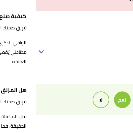
كيفية صنع 
فريق صحتك ا
الواقي الذكر
مطاطي يُغطي ا
العلاقة...
,
www.dr
"K-Y Jelly Lube, Personal Lubricant, Water
هل المزلق ي
Men, Women and Couples, 4 Fl 
نعم
لا
فريق صحتك ا
قتل المزلقات 
الحقيقة، فما 