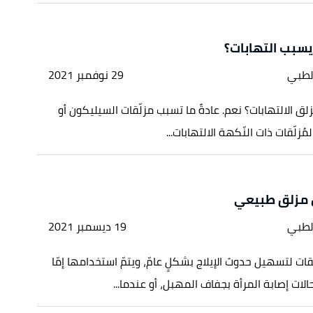
يسبب التهابات؟
لطبي
29 نوفمبر 2021
ق الالتهابات؟ نعم. عادةً ما تسبب مزلّقات السيليكون أو
مُزلّقات ذات النّكهة الالتهابات...
 مزلق طبيعي
لطبي
19 ديسمبر 2021
ّقات لتسهيل حدوث الإيلاج بشكلٍ عامّ، ويتمّ استخدامها إمّا
لات إصابة المرأة بجفاف المهبل، أو عندما...