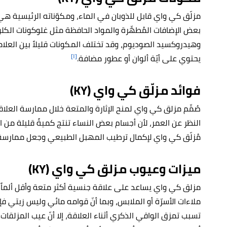
مزلّق كي واي قابل للذوبان في الماء، ومكوّناته الرئيسية ه
بعض الإضافات المُطهِّرة والمواد الحافظة مثل غلوكونات الكل
وهيدروكسيد الصوديوم، وقد تختلف المكونات قليلاً بين العلاما
[١]
يحتوي على أيّة ألوان أو عطور مضافة.
فوائد مزلّق كي واي (KY)
صُمِّم مزلق كي واي لمنح الإثارة والمتعة خلال ممارسة العلاق
النظر عن العمر، لأن أجسام بعض النساء تنتج كميةً قليلة من ال
مُزلّق كي واي لإكمال ترطيب المهبل الطبيعي وجعل ممارسة ال
ميزات وعيوب مزلق كي واي
(KY)
مزلق كي واي يساعد على علاقة جنسية أكثر متعة وأقل ألماً، و
ملاءات الأسرّة أو الملابس، وبما أنّ قوامه مائي وليس زيتي فإ
تسبب تمزق الواقي الذكري أثناء العلاقة، إلا أنّ عيب المزلقات ا