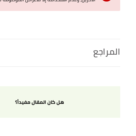
المراجع
أ
ب
ت
ث
ج
ح
خ
ugs.com
, Retrieved 22/11/2021. Edited.
"KY Jelly"
^
-Based Formula, Safe to Use with Latex Condoms, For
↑
oz"
,
www.walmart.com
, Retrieved 22/11/2021. Edited.
هل كان المقال مفيداً؟
أ
ب
,
www.k-y.com
, Retrieved
"K-Y Jelly Water Based Personal Lubricant (Body Friendly Formula)"
^
22/11/2021. Edited.
,
www.1mg.com
, Retrieved 22/11/2021. Edited.
"K-Y Lubricating Gel"
↑