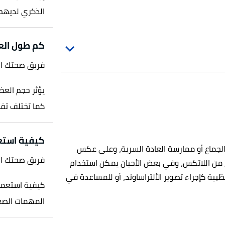
الذكري لديهم،
كم طول الع
فريق صحتك ا
يؤثر حجم العض
كما تختلف تفض
كيفية استع
ل الجماع أو ممارسة العادة السرية، وعلى عكس
فريق صحتك ا
وع من اللاتكس، وفي بعض الأحيان يمكن استخدام
ّبية كإجراء تصوير الألتراساوند، أو للمساعدة في
كيفية استعمال
المهمات الصع