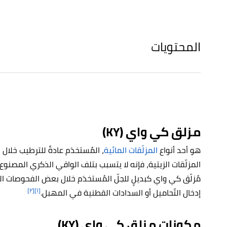
المحتويات
مزلق كي واي (KY)
هو أحد أنواع
المزلّقات المائية
، المُستخدَم عادةً للترطيب خلا
المزلّقات الزيتية، فإنه لا يتسبب بتلف الواقي الذكري المصن
مُزلّق كي واي كبديلٍ للجلّ المُستخدَم خلال بعض الفحوصات الط
[٢]
[١]
إدخال التّحاميل أو السدادات القطنية في المهبل.
مكونات مزلق كي واي
(KY)