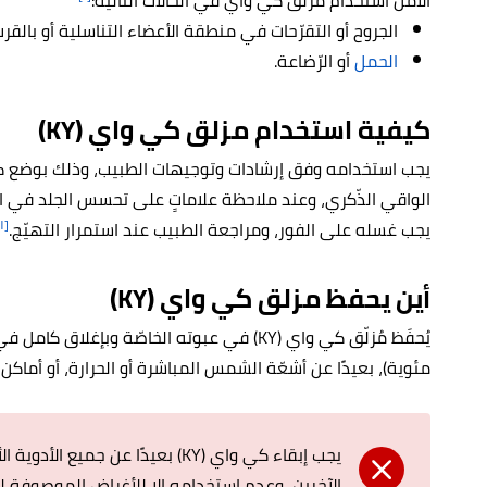
الآمن استخدام مزلق كي واي في الحالات التالية:
الجروح أو التقرّحات في منطقة الأعضاء التناسلية أو بالقر
الحمل
أو الرّضاعة.
كيفية استخدام مزلق كي واي
(KY)
الواقي الذّكري، وعند ملاحظة علاماتٍ على تحسس الجلد في ال
[١]
يجب غسله على الفور، ومراجعة الطبيب عند استمرار التهيّج.
أين يحفظ مزلق كي واي (KY)
مئوية)، بعيدًا عن أشعّة الشمس المباشرة أو الحرارة، أو أماكن
يجب إبقاء كي واي (KY) بعيدًا عن ج
الآخرين، وعدم استخدامه إلا للأغراض الموصوفة له