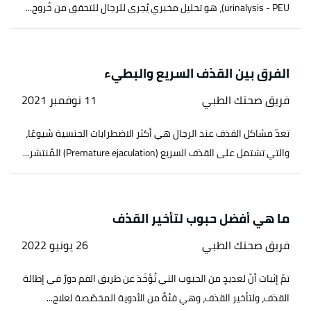
urinalysis - PEU)، هو تحليل مخبري يُجرى للرجال للتحقق من خُروج...
الفرق بين القذف السريع والبطيء
فريق صحتك الطبي
11 نوفمبر 2021
تعدّ مشاكل القذف عند الرجال هي أكثر الاضطرابات الجنسية شيوعًا،
والتي تشتمل على القذف السريع (Premature ejaculation) المُنتشر...
ما هي أفضل حبوب لتأخير القذف
فريق صحتك الطبي
26 يونيو 2022
تمّ إثبات أنّ لعديدٍ من الحبوب التي تُؤخَذ عن طريق الفم دورٌ في إطالة
القذف، ولتأخير القذف، وهي فئةٌ من الأدوية المخصّصة لعلاج...