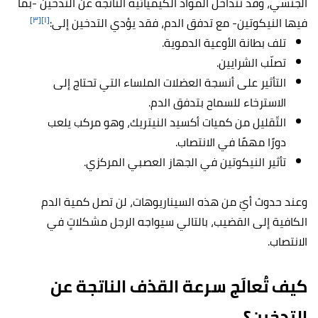
الجنسي، وقد تتداخل المواد الكيميائية الناّتجة عن التدخين -بما
[٣]
[١]
فيها النيكوتين- مع تدفق الدم، فقد يؤدي التدخين إلى:
تلف بطانة الأوعية الدموية.
تصلّب الشرايين.
التأثير على أنسجة العضلات الملساء التي تحتاج إلى
الاسترخاء للسماح بتدفق الدم.
التّقليل من كميات أكسيد النيتريك، وهو مركب يلعب
دورًا مهمًا في الانتصاب.
تأثير النيكوتين في الجهاز العصبي المركزي.
وعند حدوث أيّ من هذه السيناريوهات، لن تصل كمية الدم
الكافية إلى القضيب، بالتالي سيواجه الرجل مشكلاتٍ في
الانتصاب.
كيف تُعالَج سرعة القذف الناتجة عن
التدخين؟