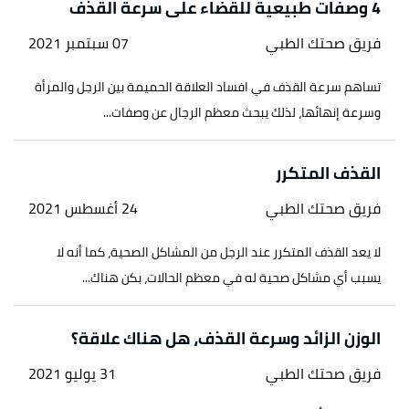
4 وصفات طبيعية للقضاء على سرعة القذف
أ
ب
ت
ث
,
www.upmc.com
,
"Premature Ejaculation"
^
فريق صحتك الطبي
07 سبتمبر 2021
Retrieved 30/7/2021. Edited.
تساهم سرعة القذف في افساد العلاقة الحميمة بين الرجل والمرأة
,
"Premature Ejaculation, Smoking and Alcohol"
↑
وسرعة إنهائها، لذلك يبحث معظم الرجال عن وصفات...
www.practo.com
, Retrieved 30/7/2021. Edited.
القذف المتكرر
فريق صحتك الطبي
24 أغسطس 2021
لا يعد القذف المتكرر عند الرجل من المشاكل الصحية، كما أنه لا
يسبب أي مشاكل صحية له في معظم الحالات، بكن هناك...
الوزن الزائد وسرعة القذف، هل هناك علاقة؟
فريق صحتك الطبي
31 يوليو 2021