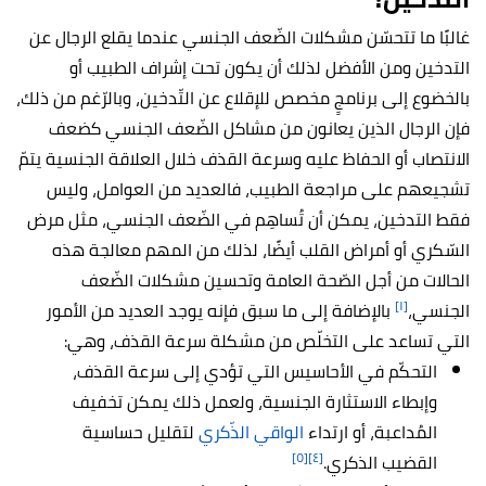
غالبًا ما تتحسّن مشكلات الضّعف الجنسي عندما يقلع الرجال عن
التدخين ومن الأفضل لذلك أن يكون تحت إشراف الطبيب أو
بالخضوع إلى برنامجٍ مخصص للإقلاع عن التّدخين، وبالرّغم من ذلك،
فإن الرجال الذين يعانون من مشاكل الضّعف الجنسي كضعف
الانتصاب أو الحفاظ عليه وسرعة القذف خلال العلاقة الجنسية يتمّ
تشجيعهم على مراجعة الطبيب، فالعديد من العوامل، وليس
فقط التدخين، يمكن أن تُساهِم في الضّعف الجنسي، مثل مرض
السّكري أو أمراض القلب أيضًا، لذلك من المهم معالجة هذه
الحالات من أجل الصّحة العامة وتحسين مشكلات الضّعف
[١]
الجنسي،
بالإضافة إلى ما سبق فإنه يوجد العديد من الأمور
التي تساعد على التخلّص من مشكلة سرعة القذف، وهي:
التحكّم في الأحاسيس التي تؤدي إلى سرعة القذف،
وإبطاء الاستثارة الجنسية، ولعمل ذلك يمكن تخفيف
المُداعبة، أو ارتداء
الواقي الذّكري
لتقليل حساسية
[٥]
[٤]
القضيب الذكري.