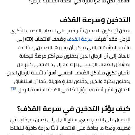
العامّة، لكن ما هو تأثيره في الصّحة الجنسية للرجل؟
التدخين وسرعة القذف
يمكن أن يكون للتدخين تأثير كبير على انتصاب القضيب الذّكري
للرجل، فقد أُضيفَت
سرعة القذف
وضعف الانتصاب (ED) إلى
قائمة المشكلات التي يمكن أن يسببها التدخين، إذ خَلَصَت
الأبحاث إلى أن الرجال الذين يدخنون هم أكثر عرضةً للإصابة
بمشاكل الضّعف الجنسي، بالإضافة إلى ذلك ففي كثيرٍ من
الأحيان تكون مشاكل الضّعف الجنسي أسوأ بالنّسبة للرجال الذين
يدخنون بكثرة والذين يدخّنون لفترةٍ طويلة، كما أن استنشاق
[٢]
[١]
الدخان وشمّ رائحته قد يؤثر أيضًا في الصّحة الجنسية للرجل.
كيف يؤثر التدخين في سرعة القذف؟
للحصول على انتصابٍ قوي، يحتاج الرجل إلى تدفق دم كافٍ في
قضيبه، وهذا ما يحافظ على الانتصاب ثابتًا بدرجة كافية للنشاط