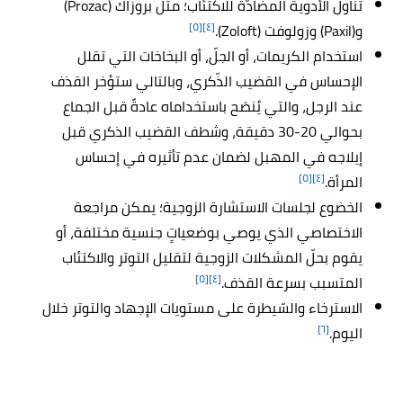
تناول الأدوية المضادّة للاكتئاب؛ مثل بروزاك (Prozac)
[٥]
[٤]
و(Paxil) وزولوفت (Zoloft).
استخدام الكريمات، أو الجلّ، أو البخاخات التي تقلل
الإحساس في القضيب الذّكري، وبالتالي ستؤخر القذف
عند الرجل، والتي يُنصَح باستخداماه عادةً قبل الجماع
بحوالي 20-30 دقيقة، وشطف القضيب الذكري قبل
إيلاجه في المهبل لضمان عدم تأثيره في إحساس
[٥]
[٤]
المرأة.
الخضوع لجلسات الاستشارة الزوجية؛ يمكن مراجعة
الاختصاصي الذي يوصي بوضعياتٍ جنسية مختلفة، أو
يقوم بحلّ المشكلات الزوجية لتقليل التوتر والاكتئاب
[٥]
[٤]
المتسبب بسرعة القذف.
الاسترخاء والسّيطرة على مستويات الإجهاد والتوتر خلال
[٦]
اليوم.