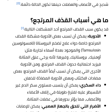
[٥]
شديدٍ في الأعصاب والعضلات حينها تكون الحالة دائمة.
ما هي أسباب القذف المرتجع؟
[١]
قد يكون سبب القذف المرتجع أحد المشكلات التالية:
الأدوية:
يمكن أن تسبب بعض الأدوية مشكلة القذف
المرتجع خاصة دواء علاج تضخم البروستاتا (تامسولوسين
Tamsulosin) والموجود بعدة أسماء تجارية مثل:
أومنيك، بروستانيك، وغيرها؛ لأنه يرخي عنق المثانة
فيزيد احتمالية حدوث القذف المرتجع، ومن الأدوية
الأخرى التي يمكن أن تسبب أيضاً القذف المرتجع: بعض
مضادات الاكتئاب وبعض الأدوية المضادّة للذهان.
داء السكري:
يمكن أن يتسبب مستوى سكر الدم غير
المُسيطَر عليه لفترةٍ طويلة في إتلاف الأعضاء
والأعصاب، مما يؤثر بدورها في عضلات المثانة.
الأضرار التي تلحق بالجهاز العصبي
: يمكن للإصابات