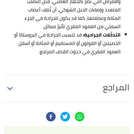
والأمراض التي تضرّ بالجهاز العصبي، مثل التصلب
المتعدد وإصابات الحبل الشوكي، أن تُتلِف أعصاب
المثانة وعضلاتها، كما قد يكون للجراحة في الجزء
السفلي من العمود الفقري تأثيرٌ مماثل.
التدخّلات الجراحية:
قد تتسبب الجراحة في البروستاتا أو
الخصيتين أو القولون أو المستقيم أو المثانة أو أسفل
العمود الفقري في حدوث القذف المرتجع.
المراجع
أ
ب
ت
ث
ج
"What you should know about retrograde
^
ejaculation"
,
www.medicalnewstoday.com
, Retrieved
24/11/2021. Edited.