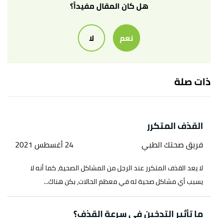
أ
ب
"Everything You Should Know About
^
هل كان المقال مفيداً؟
Retrograde Ejaculation"
,
www.healthline.com
,
Retrieved 24/11/2021. Edited.
نعم
لا
"Retrograde Ejaculation—a Commonly Unspoken
↑
Aspect of Prostatectomy for Benign Prostatic
ذات صلة
, Retrieved 28/11/2021. Edited.
ncbi
,
Hypertrophy"
,
www.webmd.com
,
"Ejaculation Disorders in Men"
↑
Retrieved 24/11/2021. Edited.
القذف المتكرر
,
www.drugs.com
,
"Retrograde Ejaculation"
↑
فريق صحتك الطبي
24 أغسطس 2021
Retrieved 24/11/2021. Edited.
لا يعد القذف المتكرر عند الرجل من المشاكل الصحية، كما أنه لا
يسبب أي مشاكل صحية له في معظم الحالات، بكن هناك...
ما تأثير التدخين في سرعة القذف؟