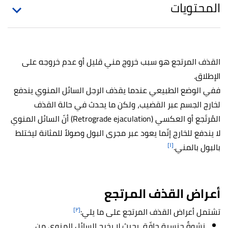
المحتويات
القذف المرتجع هو سبب خروج مني قليل أو عدم خروجه على
الإطلاق.
ففي الوضع الطبيعي عندما يقذف الرجل السائل المنوي يندفع
لخارج الجسم عبر القضيب، ولكن ما يحدث في حالة القذف
المُرتَجع أو العكسي (Retrograde ejaculation) أنّ السائل المنوي
لا يندفع للخارج إنّما يعود عبر مجرى البول وصولاً للمثانة ليختلط
[١]
بالبول بالمني.
أعراض القذف المرتجع
[٢]
تشتمل أعراض القذف المرتجع على ما يلي:
نشوةٌ جنسية جافّة، بحيث لا يخرج السائل المنوي من