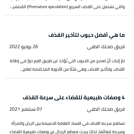
والتي تشتمل على القذف السريع (Premature ejaculation) المُنتشر...
ما هي أفضل حبوب لتأخير القذف
فريق صحتك الطبي
26 يونيو 2022
تمّ إثبات أنّ لعديدٍ من الحبوب التي تُؤخَذ عن طريق الفم دورٌ في إطالة
القذف، ولتأخير القذف، وهي فئةٌ من الأدوية المخصّصة لعلاج...
4 وصفات طبيعية للقضاء على سرعة القذف
فريق صحتك الطبي
07 سبتمبر 2021
تساهم سرعة القذف في افساد العلاقة الحميمة بين الرجل والمرأة
وسرعة إنهائها، لذلك يبحث معظم الرجال عن وصفات طبيعية للقضاء