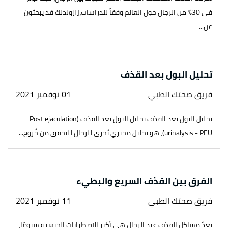
في 30% من الرجال حول العالم وفقاً للدراسات،[١]ولذلك قد يبحثون
عن...
تحليل البول بعد القذف
فريق صحتك الطبي
01 نوفمبر 2021
تحليل البول بعد القذف تحليل البول بعد القذف (Post ejaculation
urinalysis - PEU)، هو تحليل مخبري يُجرى للرجال للتحقق من خُروج...
الفرق بين القذف السريع والبطيء
فريق صحتك الطبي
11 نوفمبر 2021
تعدّ مشاكل القذف عند الرجال هي أكثر الاضطرابات الجنسية شيوعًا،