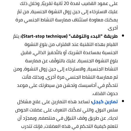
على عمود القضيب لمدة 20 ثانية تقريبًا، وخلال ذلك
عليك الاسترخاء إلى حين زوال النشوة الجنسية، من ثمّ
يمكنك معاودة استئناف ممارسة النشاط الجنسي مرة
أخرى.
طريقة "البدء والتوقف" (Start-stop technique):
يتمّ
القيام بهذه التقنية عند الاقتراب من بلوغ النشوة
الجنسية بمساعدة الشريك أو بالتّحفيز الذاتي، فقبل
بلوغ النشوة الجنسية، عليك بالتوقّف عن ممارسة
النشاط الجنسية، والاسترخاء إلى حين زوال النشوة، ومن
ثم ممارسة النشاط الجنسي مرة أخرى، وبذلك فأنت
تتحكّم في أحاسيسك وتحسّن من سيطرتك على موعد
حدوث القذف.
تمارين كيجل
:
تساعد هذه التمارين على علاج مشاكل
سلس البول، والتي تمكّنك التعرف على عضلات الحوض
لديك، عن طريق وقف التبوّل في منتصفه، وبمجرّد أن
تتعلم كيفية التحكم في هذه العضلات، فإنك تتدرب