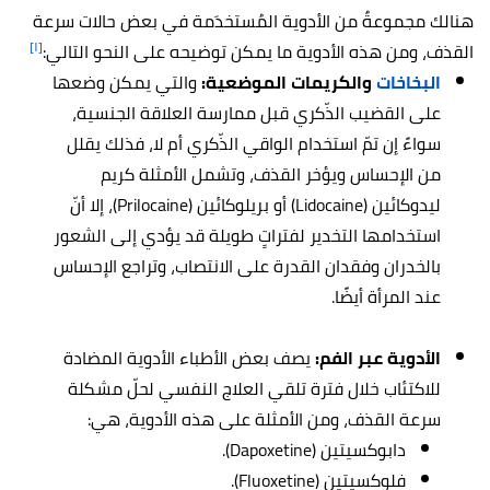
هنالك مجموعةٌ من الأدوية المُستخدَمة في بعض حالات سرعة
[١]
القذف، ومن هذه الأدوية ما يمكن توضيحه على النحو التالي:
البخاخات
والكريمات الموضعية:
والتي يمكن وضعها
على القضيب الذّكري قبل ممارسة العلاقة الجنسية،
سواءً إن تمّ استخدام الواقي الذّكري أم لا، فذلك يقلل
من الإحساس ويؤخر القذف، وتشمل الأمثلة كريم
ليدوكائين (Lidocaine) أو بريلوكائين (Prilocaine)، إلا أنّ
استخدامها التخدير لفتراتٍ طويلة قد يؤدي إلى الشعور
بالخدران وفقدان القدرة على الانتصاب، وتراجع الإحساس
عند المرأة أيضًا.
الأدوية عبر الفم:
يصف بعض الأطباء الأدوية المضادة
للاكتئاب خلال فترة تلقي العلاج النفسي لحلّ مشكلة
سرعة القذف، ومن الأمثلة على هذه الأدوية، هي:
دابوكسيتين (Dapoxetine).
فلوكسيتين (Fluoxetine).