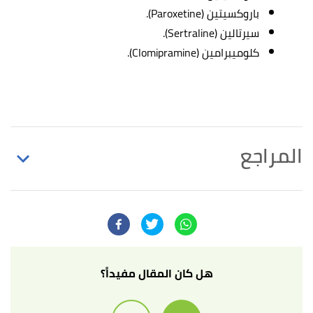
باروكسيتين (Paroxetine).
سيرتالين (Sertraline).
كلوميبرامين (Clomipramine).
المراجع
أ
ب
,
"How to treat premature ejaculation"
^
www.medicalnewstoday.com
, Retrieved
31/10/2021. Edited.
"Behavioral techniques can treat premature
↑
هل كان المقال مفيداً؟
ejaculation"
,
www.wiscnews.com
, Retrieved
31/10/2021. Edited.