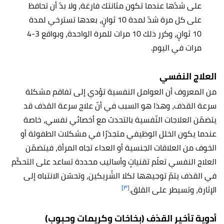
على شدّها عندما تكون مثانتك فارغة، ولا بدّ أن تحافظ
على كل مرة شدّ لمدة 10 ثوانٍ، بعدها تسترخي لمدة
10 ثوانٍ، وكرر ذلك 10 مرات للمرة الواحدة، وبواقع 3-4
مرات في اليوم.
العلاج النفسي
من المعروف أن العوامل النفسية تؤدي إلى تفاقم مشكلة
سرعة القذف، وهذا هو السبب في أنّ علاج سرعة القذف قد
يتضمّن العلاجات النّفسية بالتحدث مع أخصائي نفسي، خاصة
عندما يكون الخلل الوظيفي متجذرًا في مشكلات الطفولة أو
الخوف من العلاقات الجنسية أو العداء تجاه المرأة، فيتضمّن
العلاج النفسي تعلّم تقنياتٍ وأساليب محددة تساعد على التحكّم
في القذف يتمّ توجيهها لكلا الشّريكين، وتحسّن الانتباه إلى
[٣]
الإثارة، وتسيطر على القلق.
أدوية تأخير القذف (بخاخات وكريمات وحبوب)