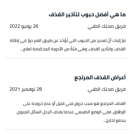
ما هي أفضل حبوب لتأخير القذف
فريق صحتك الطبي
26 يونيو 2022
تمّ إثبات أنّ لعديدٍ من الحبوب التي تُؤخَذ عن طريق الفم دورٌ في إطالة
القذف، ولتأخير القذف، وهي فئةٌ من الأدوية المخصّصة لعلاج...
أعراض القذف المرتجع
فريق صحتك الطبي
28 نوفمبر 2021
القذف المرتجع هو سبب خروج مني قليل أو عدم خروجه على
الإطلاق. ففي الوضع الطبيعي عندما يقذف الرجل السائل المنوي
يندفع لخارج...