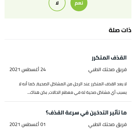
نعم
لا
"Psychological Treatments for Premature
↑
Ejaculation"
,
www.verywellhealth.com
, Retrieved
ذات صلة
31/10/2021. Edited.
القذف المتكرر
فريق صحتك الطبي
24 أغسطس 2021
لا يعد القذف المتكرر عند الرجل من المشاكل الصحية، كما أنه لا
يسبب أي مشاكل صحية له في معظم الحالات، بكن هناك...
ما تأثير التدخين في سرعة القذف؟
فريق صحتك الطبي
01 أغسطس 2021