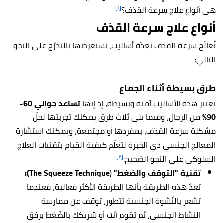
[١]
هي أنواع علاج سرعة القذف؟
أنواع علاج سرعة القذف
تُعالَج سرعة القذف بعدّة أساليب، نستعرضها بالتدرّج على النحو
التالي:
طرق بسيطة أثناء الجماع
تعتبر هذه الأساليب آمنة وبسيطة، إذ إنها
تساعد حوالي 60-
90%
من الرجال، وفيما يلي ثلاث طرق يمكنك تجربتها لحلّ
مشكلة سرعة القذف، بمفردها أو مجتمعة، ويمكنك استشارة
المعالج الجنسي ذي الخبرة لتعلّم كيفية القيام بتقنيات العلاج
[٢]
السلوكي على النحو الصّحيح:
تقنية "التوقف والضغط" (The Squeeze Technique):
تعدّ هذه الطريقة بأنها الطريقة الأكثر فعالية، فعندما
تشعر بالنّشوة الجنسية تتطور، توقف عن ممارسة
النشاط الجنسي، ثم تقوم أنت أو شريكك بالضّغط برفق