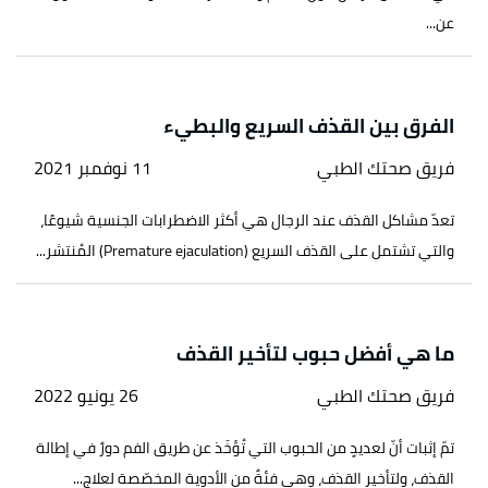
عن...
الفرق بين القذف السريع والبطيء
فريق صحتك الطبي
11 نوفمبر 2021
تعدّ مشاكل القذف عند الرجال هي أكثر الاضطرابات الجنسية شيوعًا،
والتي تشتمل على القذف السريع (Premature ejaculation) المُنتشر...
ما هي أفضل حبوب لتأخير القذف
فريق صحتك الطبي
26 يونيو 2022
تمّ إثبات أنّ لعديدٍ من الحبوب التي تُؤخَذ عن طريق الفم دورٌ في إطالة
القذف، ولتأخير القذف، وهي فئةٌ من الأدوية المخصّصة لعلاج...