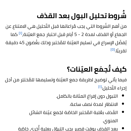
شُروط تحليل البول بعد القذف
من أهم الشّروط التي يجب مُراعاتها قبل التّحليل هي الامتناع عن
[١]
الجماع أو القذف لمدة 2 - 5 أيام قبل اختبار جمع العيّنة،
كما
يُفضّل الإسراع في تسليم العيّنة للمُختبر وذلك بغُضون 45 دقيقة
[٥]
تقريبًا.
كيف تُجمَع العيّنات؟
فيما يأتي توضيح لطريقة جمع العيّنة وتسليمها للمُختبَر من أجل
[١]
إجراء التّحليل:
التبول دون إفراغ المثانة بالكامل.
الانتظار لمدة نصف ساعة.
القَذف بعُلبة المُختبر الخاصّة لجَمع عيّنة السّائل
المنوي.
بعد القذف بوقت قصير يجب التبوّل بعلبة أُخرى خاصّة