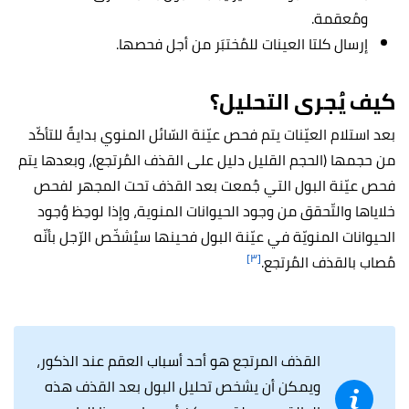
ومُعقمة.
إرسال كلتا العينات للمُختبَر من أجل فحصها.
كيف يُجرى التحليل؟
بعد استلام العيّنات يتم فحص عيّنة السّائل المنوي بدايةً للتأكّد
من حجمها (الحجم القليل دليل على القذف المُرتجع)، وبعدها يتم
فحص عيّنة البول التي جُمعت بعد القذف تحت المجهر لفحص
خلاياها والتّحقق من وجود الحيوانات المنوية، وإذا لوحِظ وُجود
الحيوانات المنويّة في عيّنة البول فحينها سيُشخّص الرّجل بأنّه
[٣]
مُصاب بالقذف المُرتجع.
القذف المرتجع هو أحد أسباب العقم عند الذكور،
ويمكن أن يشخص تحليل البول بعد القذف هذه