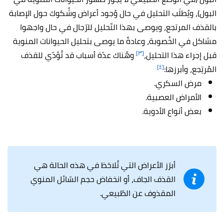
البول)، ويُطلَب التحليل في حال وُجود أعراض وشُكوك حول الإصابة
بالقذف المرتجع، ويوصى بهذا التّحليل للرّجال في حال واجهوا
مشاكل في الخُصوبة، وعادةً ما يوصى بتحليل الحيوانات المنوية
[٣]
قبل إجراء هذا التحليل،
وهُناك عدّة أسباب قد تُؤدّي للقذف
[٤]
المُرتِجع، وأبرزها:
مرض السكري.
الأمراض العصبية.
بعض أنواع الأدوية.
أبرَز الأعراض التي تُلاحَظ في هذه الحالة هي
القذف الجاف، أو انخفاض حجم السّائل المنوي
المقذوف عن الطّبيعي.