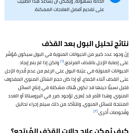
الحالة بسهولة، ويمكن أن يساعد هذا الطبيب
على تقديم أفضل العلاجات الممكنة.
نتائج تحليل البول بعد القذف
إنّ وجود عدد كبير من الحيوانات المنوية في البول سيكون مُؤشّر
[٦]
على إصابة الرّجل بالقذف المرتجع،
ولكن إذا لم يتم إيجاد
الحيوانات المنويّة في عيّنة البول على الرغم من عدم قُدرة الرّجل
على القذف أثناء الجَماع، أو إذا كان حجم السّائل المنوي المقذوف
قليل نسبيًّا حينها قد تكون هُناك مشكلة في إنتاج السائل
المنوي، وهذا الأمر قد يُعزى لوُجود ضرر في البروستاتا أو الغدد
المنتجة للسائل المنوي، وللتأكد من ذلك سيتم إجراء تحاليل
[٢]
وفُحوصات أُخرى.
كيف يُمكن عِلاج حالات القذف المُرتجِع؟