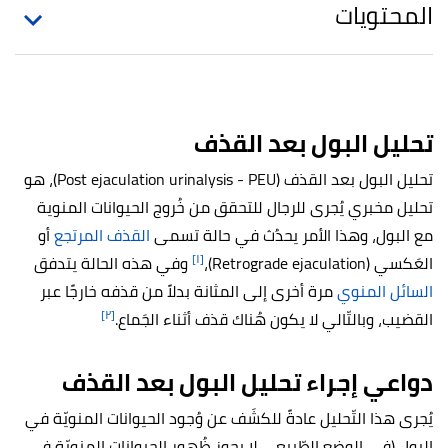
المحتويات
تحليل البول بعد القذف
تحليل البول بعد القذف (Post ejaculation urinalysis - PEU)، هو
تحليل مخبري يُجرى للرجال للتحقق من خُروج الحيوانات المنوية
مع البول، وهذا الأمر يحدُث في حالة تسمى
القذف المرتجع
أو
[١]
العَكسي (Retrograde ejaculation)،
وفي هذه الحالة يتدفق
السائل المنوي
مرة أخرى إلى المثانة بدلاً من قذفه خارجًا عبر
[٢]
القضيب، وبالتّالي لا يكون هُناك قذف أثناء الجَماع.
دواعي إجراء تحليل البول بعد القذف
يُجرى هذا التّحليل عادةً للكشَف عن وُجود الحيوانات المنويّة في
البول (في الوضع الطّبيعي لا يجوز ظُهور الحيوانات المنويّة في