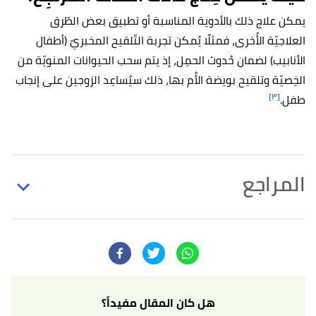
يمكن علاج ذلك بالأدوية المناسبة أو تطبيق بعض الطّرق
العلاجيّة الأُخرى، فمثلًا يُمكن تجربة التّلقيح المخبريّ (أطفال
الأنابيب) لضمان حُدوث الحمِل، إذ يتم سحب الحيوانات المنويّة من
الخِصيّة وتلقيح بويضة الأُم بها، ذلك سيُساعِد الزوجين على إنجاب
[٣]
طفل.
المراجع
أ
ب
ت
,
"What is Post Ejaculation Urinalysis?"
^
novaivffertility
, Retrieved 1/11/2021. Edited.
أ
ب
,
mayoclinic
, Retrieved
"Retrograde ejaculation"
^
1/11/2021. Edited.
هل كان المقال مفيداً؟