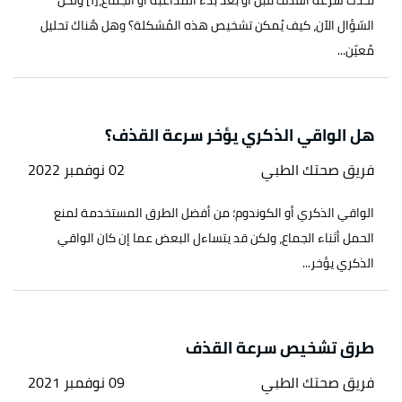
تحدُث سُرعة القذف قبل أو بعد بدء المداعبة أو الجماع،[١] ولكن
السّؤال الآن، كيف يُمكن تشخيص هذه المُشكلة؟ وهل هُناك تحليل
مُعيّن...
هل الواقي الذكري يؤخر سرعة القذف؟
فريق صحتك الطبي
02 نوفمبر 2022
الواقي الذكري أو الكوندوم؛ من أفضل الطرق المستخدمة لمنع
الحمل أثناء الجماع، ولكن قد يتساءل البعض عما إن كان الواقي
الذكري يؤخر...
طرق تشخيص سرعة القذف
فريق صحتك الطبي
09 نوفمبر 2021