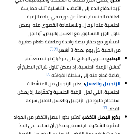
تزيد اندفاع الدم إلى الأعضاء التناسلية أثناء ممارسة
العلاقة الجنسية، فضلاً عن دوره في زيادة الرّغبة
الجنسية عند الرجال، وللاستفادة القصوى منه، يمكن
تناول الجزر المسلوق مع العسل والبيض، أو الجزر
المبشور مع صفار بيضة واحدة وملعقة طعام صغيرة
[٦]
[٢]
من الحلبة كلّ يوم لمدة 3 أشهر.
البطيخ:
يحتوي البطيخ على مركباتٍ نباتية مغذّية،
تُحسّن الرّغبة الجنسية، إذ يمكن تناول شرائح البطيخ أو
[٢]
إضافة قطعٍ منه إلى سلطة الفواكه.
الزنجبيل والعسل
:
يعتبر الزنجبيل من المنشّطات
الجنسية، التي تعزز الرّغبة الجنسية وتحفّزها، إذ يمكن
استخدام خليطٍ من الزّنجبيل والعسل لتقليل سرعة
[٢]
القذف.
بذور البصل الأخضر:
تعتبر بذور البصل الأخضر من المواد
المثيرة للشهوة الجنسية، ويمكن أن تساعد في الحدّ
من مشكلة سرعة القذف، إذ ستزيد البذور من القدرة