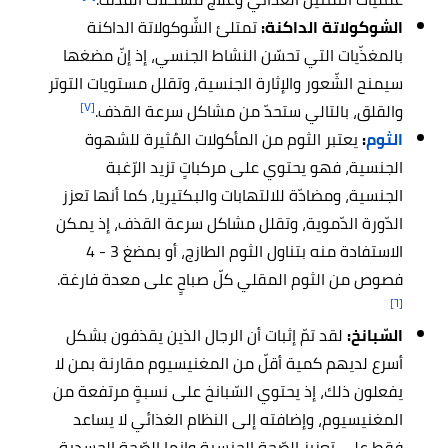
الشوكولاتة الداكنة:
تمتلئ الشّوكولاتة الداكنة
بالمغذّيات التي تحسّن النشاط الجنسي، إذ إنّ مضغها
سيمنح الشّعور والإثارة الجنسية، وتقلل مستويات التوتر
[٧]
والقلق، بالتالي ستحدّ من مشاكل سرعة القذف.
الثوم
:
يعتبر الثوم من المأكولات المُثيرة للشهوة
الجنسية، فهو يحتوي على مركباتٍ تزيد الرّغبة
الجنسية، ومضادّة للالتهابات والبكتيريا، كما أنها تعزز
الدّورة الدّموية، وتقلل مشاكل سرعة القذف، إذ يمكن
الاستفادة منه بتناول الثوم الطازج، أو بمضغ 3 - 4
فصوص من الثوم المقلي كلّ صباحٍ على معدة فارغة.
[٦]
السّبانخ:
لقد تمّ إثبات أن الرجال الذين يقذفون بشكل
أسرع لديهم كمية أقلّ من المغنيسيوم مقارنة بمن لا
يفعلون ذلك، إذ يحتوي السّبانخ على نسبةٍ مرتفعة من
المغنيسيوم، وإضافته إلى النظام الغذائي لا يساعد
فقط على تعزيز الصّحة الجنسية وإنما الصّحة الجسدية