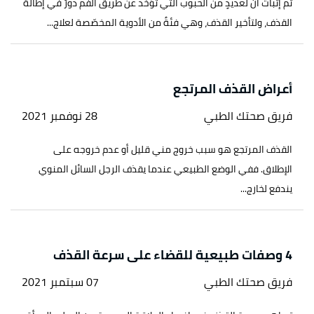
تمّ إثبات أنّ لعديدٍ من الحبوب التي تُؤخَذ عن طريق الفم دورٌ في إطالة
القذف، ولتأخير القذف، وهي فئةٌ من الأدوية المخصّصة لعلاج...
أعراض القذف المرتجع
فريق صحتك الطبي
28 نوفمبر 2021
القذف المرتجع هو سبب خروج مني قليل أو عدم خروجه على
الإطلاق. ففي الوضع الطبيعي عندما يقذف الرجل السائل المنوي
يندفع لخارج...
4 وصفات طبيعية للقضاء على سرعة القذف
فريق صحتك الطبي
07 سبتمبر 2021