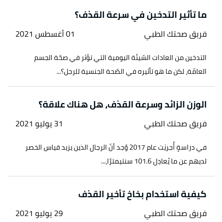
28/11/2021. Edited.
ما تأثير التدخين في سرعة القذف؟
فريق صحتك الطبي
01 أغسطس 2021
أ
ب
ت
"Top 10 Foods that Help Prevent Premature
^
Ejaculation"
,
www.medindia.net
, Retrieved
التدخين من العادات السّيئة اليومية التي تؤثر في صحّة الجسم
28/11/2021. Edited.
العامّة، لكن ما هو تأثيره في الصّحة الجنسية للرجل؟...
أ
ب
ت
"10 Foods That Will Help Cure Premature
^
Ejaculation"
,
misters.in
, Retrieved 28/11/2021.
الوزن الزائد وسرعة القذف، هل هناك علاقة؟
Edited.
فريق صحتك الطبي
31 يوليو 2021
في دراسةٍ أُجريَت عام 2017 وُجد أنّ الرجال الذين يزيد قياس الخصر
لديهم عن ما يُعادِل 101.6 سنتيمترًا،...
كيفية استخدام بخاخ تأخير القذف
فريق صحتك الطبي
29 يوليو 2021