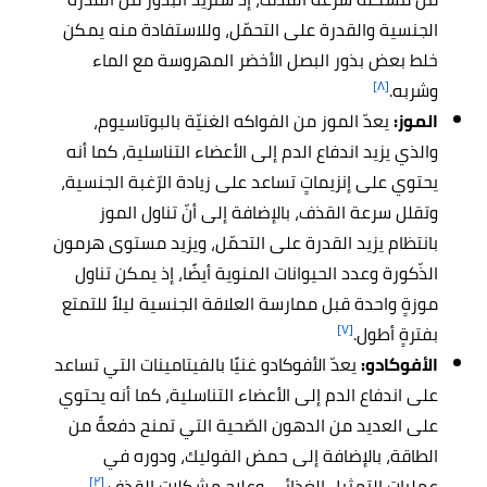
الجنسية والقدرة على التحمّل، وللاستفادة منه يمكن
خلط بعض بذور البصل الأخضر المهروسة مع الماء
[٨]
وشربه.
الموز:
يعدّ الموز من الفواكه الغنيّة بالبوتاسيوم،
والذي يزيد اندفاع الدم إلى الأعضاء التناسلية، كما أنه
يحتوي على إنزيماتٍ تساعد على زيادة الرّغبة الجنسية،
وتقلل سرعة القذف، بالإضافة إلى أنّ تناول الموز
بانتظام يزيد القدرة على التحمّل، ويزيد مستوى هرمون
الذّكورة وعدد الحيوانات المنوية أيضًا، إذ يمكن تناول
موزةٍ واحدة قبل ممارسة العلاقة الجنسية ليلاً للتمتع
[٧]
بفترةٍ أطول.
الأفوكادو:
يعدّ الأفوكادو غنيًا بالفيتامينات التي تساعد
على اندفاع الدم إلى الأعضاء التناسلية، كما أنه يحتوي
على العديد من الدهون الصّحية التي تمنح دفعةً من
الطاقة، بالإضافة إلى حمض الفوليك، ودوره في
[٢]
عمليات التمثيل الغذائي وعلاج مشكلات القذف.