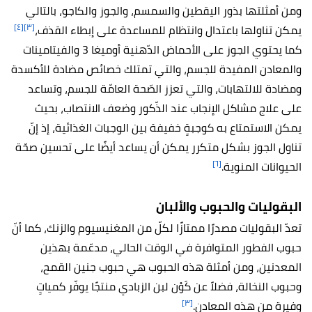
ومن أمثلتها بذور اليقطين والسمسم، والجوز والكاجو، بالتالي
[٤]
[٣]
يمكن تناولها باعتدال وانتظام للمساعدة على إبطاء القذف،
كما يحتوي الجوز على الأحماض الدّهنية أوميغا 3 والفيتامينات
والمعادن المفيدة للجسم، والتي تمتلك خصائص مضادة للأكسدة
ومضادة للالتهابات، والتي تعزز الصّحة العامّة للجسم، وتساعد
على علاج مشاكل الإنجاب عند الذّكور وضعف الانتصاب، بحيث
يمكن الاستمتاع به كوجبةٍ خفيفة بين الوجبات الغذائية، إذ إنّ
تناول الجوز بشكل متكرر يمكن أن يساعد أيضًا على تحسين صحّة
[٦]
الحيوانات المنوية.
البقوليات والحبوب والألبان
تعدّ البقوليات مصدرًا ممتازًا لكلّ من المغنيسيوم والزنك، كما أنّ
حبوب الفطور المتوافرة في الوقت الحالي، مدعّمة بهذين
المعدنين، ومن أمثلة هذه الحبوب هي حبوب جنين القمح،
وحبوب النخالة، فضلاً عن كَوْن لبن الزبادي منتجًا يوفّر كمياتٍ
[٣]
وفيرة من هذه المعادن.