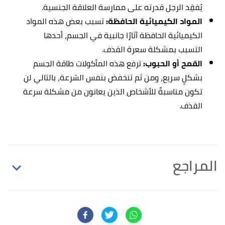
يُفقِد الرجل قدرته على ممارسة العلاقة الجنسية.
المواد الكيميائية الحافظة:
تسبب بعض هذه المواد
الكيميائية الحافظة آثارًا جانبية في الجسم، أحدها
التسبب بمشكلة سعرة القذف.
القمح أو الحبوب:
ترفع هذه المأكولات طاقة الجسم
بشكلٍ سريع، ومن ثم تنخفض بنفس السّرعة، بالتالي لن
تكون مناسبةً للأشخاص الذين يعانون من مشكلة سرعة
القذف.
المراجع
ejaculation (PE) is likely,worldwide prevalence of
↑
approximately 30%. "Premature ejaculation: