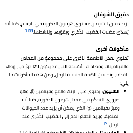
دقيق الشّوفان
يزيد دقيق الشوفان مستوى هرمون الذّكورة في الجسم، كما أنه
[٤]
[٢]
يُهدّئ عضلات القضيب الذّكري ويقوّيها ويُنشّطها.
مأكولات أخرى
تحتوي بعض الأطعمة الأخرى على مجموعةٍ من المعادن
والفيتامينات ومضادات الأكسدة التي قد يكون لها دورٌ في إبطاء
القذف، وتحسين الصّحة الجنسية للرجل، ومن هذه المأكولات ما
يلي:
الهليون:
يحتوي على الزنك والمغ وفيتامين (أ)، وهو
ضروري للتحكّم في مقدار هرمون الذّكورة، كما أنه
وفيرٌ بفيتامين (ج) الذي يمكن أن يزيد عدد الحيوانات
المنوية، ويزيد اندفاع الدم إلى القضيب الذّكري عند
[٧]
الرجل.
الجزر:
يمتلئ الجزر بمضادّات الأكسدة والفيتامينات التي