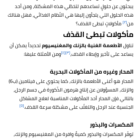
يبحثون عن حلولٍ تساعدهم لتخطّي هذه المشكلة، ومن أحد
هذه الحلول التي يلجأون إليها هي النّظام الغذائي، فهل هنالك
[٢]
من
مأكولاتٍ تبطئ القذف؟
مأكولات تبطئ القذف
تناول
الأطعمة الغنية بالزنك والمغنيسيوم
تحديداً يمكن أن
[٤]
[٣]
يساعد على تأخير وإبطاء القذف،
ومن الأمثلة عليها:
المحار وغيره من المأكولات البحرية
المحار هو أغنى الأطعمة بالزنك، كما يحتوي على فيتامين (ب6)
والزنك، المسؤولان عن إنتاج هرمون الذّكورة في جسم الرجل،
بالتالي فإن المحار أحد المأكولات المناسبة لعلاج المشاكل
[٥]
الجنسية عند الرجل والتغلّب على مشكلة سرعة القذف.
المكسرات والبذور
توفّر المكسرات والبذور كميةً وافرة من المغنيسيوم والزنك،