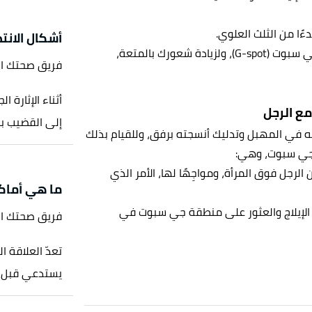
ءًا من الثلث العلوي.
أشكال الانت
ستشعرين بالوخز أو الحاجة إلى التبوّل عند تحديد موقع جي سبوت (G-spot)، ولزيادة شعورك بالمتعة،
فريق صحتك ا
أثناء الإثارة 
مع الرجل
إلى القضيب بم
ابعه في المهبل وتدليك أنسجته برفق، وللقيام بذلك
 جي سبوت، وهي:
رجل فوق المرأة، ومواجِهًا لها، الأمر الذي
ما هي أماكن 
م الإيلاج والعثور على منطقة جي سبوت في
فريق صحتك ا
تعدّ العلاقة ا
يستدعي قبل مم