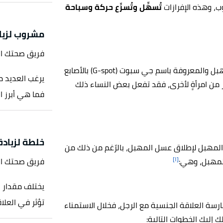
ب، وهذه الإفرازات
تُسهِّل وتُسرِّع حركة وسباحة
مشروب لزياد
فريق صحتك ا
يتمّ إفراز عسل المهبل عند تحفيز المنطقة الحساسة في المهبل والمعروفة باسم جي سبوت (G-spot) بالأصابع
يرغب العديد من
ز من امرأةٍ لأخرى، فقد تفعل بعض النساء ذلك
فما هي أبرز المش
خلطة لزيادة
لمهبل لإطلاق عسل المهبل، بالرّغم من ذلك من
[١]
المهبل، وهي:
فريق صحتك ا
يختلف مقدار 
تؤثر في العلاق
رسة العلاقة الجنسية مع الرجل، فخلال الاستمناء
ك إليك الخطوات التالية: