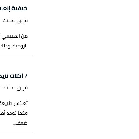
"Do sex positions or orgasms affect your 
كيفية إنعاش
sa
فريق صحتك ا
من الطبيعي أن
الزوجية، وذلك
7 أكلات تزيد من ضعف الانتصاب
فريق صحتك ا
تعكس طبيعة ال
وكما توجد أط
ضعف...