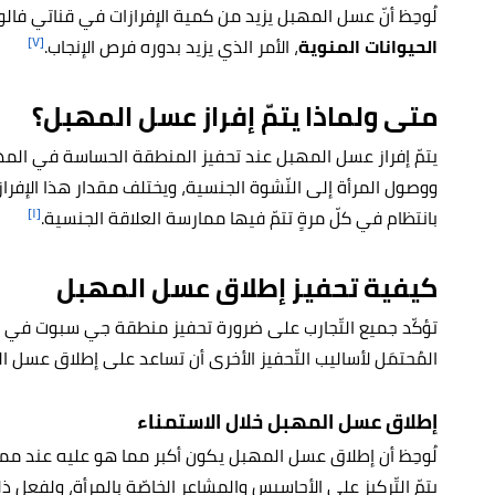
لُوحِظ أنّ عسل المهبل يزيد من كمية الإفرازات في قناتي فالو
[٧]
الحيوانات المنوية
، الأمر الذي يزيد بدوره فرص الإنجاب.
متى ولماذا يتمّ إفراز عسل المهبل؟
ووصول المرأة إلى النّشوة الجنسية، ويختلف مقدار هذا الإفرا
[١]
بانتظام في كلّ مرةٍ تتمّ فيها ممارسة العلاقة الجنسية.
كيفية تحفيز إطلاق عسل المهبل
تؤكّد جميع التّجارب على ضرورة تحفيز منطقة جي سبوت في ا
المُحتمَل لأساليب التّحفيز الأخرى أن تساعد على إطلاق عسل 
إطلاق عسل المهبل خلال الاستمناء
لُوحِظ أن إطلاق عسل المهبل يكون أكبر مما هو عليه عند مما
يتمّ التّركيز على الأحاسيس والمشاعر الخاصّة بالمرأة، ولفعل ذل