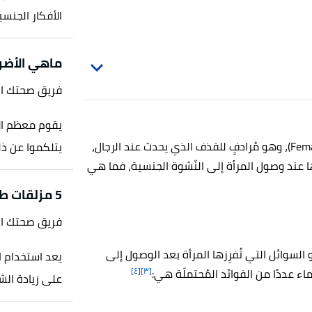
الأفكار الجنسية
ماهي الأضرا
فريق صحتك ا
يقوم معظم الا
يُطلَق على عسل المهبل اسم ماء المرأة أيضًا (Female ejaculation)، وهو مُرادفٍ للقذف الذي يحدث عند الرجال،
يتلكموا عن ذل
ا عند وصول المرأة إلى النّشوة الجنسية، فما هي
5 مزلقات طبيعية للجماع
فريق صحتك ا
 السوائل التي تُفرِزها المرأة بعد الوصول إلى
يعد استخدام ا
[٤]
[٣]
اء عددًا من الفوائد المُحتملَة هي:
على زيادة الش